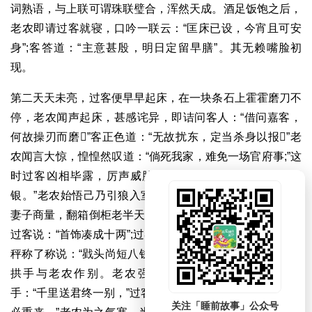
词熟语，与上联可谓珠联璧合，浑然天成。酒足饭饱之后，
老农即请过客就寝，口吟一联云：“匡床已设，今宵且可安
身”;客答道：“主意甚殷，明日定留早膳”。其无赖嘴脸初
现。
第二天天未亮，过客便早早起床，在一块条石上霍霍磨刀不
停，老农闻声起床，甚感诧异，即诘问客人：“借问嘉客，
何故操刃而磨”客正色道：“无故扰东，定当杀身以报”老
农闻言大惊，惶惶然叹道：“倘死我家，难免一场官府事;”这
时过客凶相毕露，厉声威胁：“欲全我命，必须十两烧埋
银。”老农始悟己乃引狼入室，但悔之已晚，不得不入内与
妻子商量，翻箱倒柜老半天，才捧着一堆金银首饰出来，对
过客说：“首饰凑成十两”;过客劈手夺过，从身边拽出一杆小
秤称了称说：“戥头尚短八钱”。一边说一边装好金银首饰，
拱手与老农作别。老农强忍怒火送到门口，亦拱了拱
手：“千里送君终一别，”过客寡廉鲜耻顺水推舟：“八钱约我
关注「睡前故事」公众号