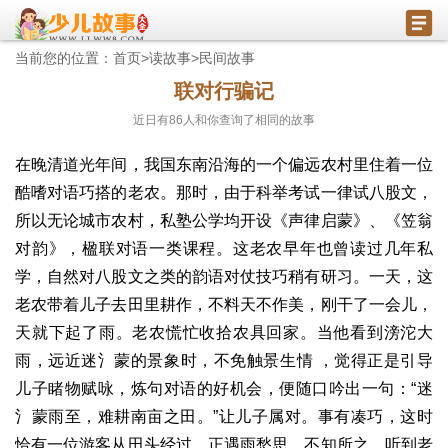
当前您的位置：
首页
>
读故事
>
民间故事
联对行骗记
近日有
86
人和你查询了相同的故事
在晚清道光年间，我国东南沿海的一个偏远农村里住着一位
酷嗜对语巧搭的老农。那时，由于科举考试一律试八股文，
所以无论城市农村，私塾公学均开设《声律启蒙》、《笠翁
对韵》，楹联对语一类课程。这老农早年也曾读过几年私
学，自然对八股文之类的韵语对仗技巧稍有研习。一天，这
老农带着儿子去田里耕作，不料天不作美，刚干了一会儿，
天就下起了雨。老农慌忙收拾农具回家。当他看到滂沱大
雨，远近迷氵蒙的景象时，不免触景生情 ，觉得正是引导
儿子睹物赋咏，炼句对语的好机会，便随口吟出一句：“迷
氵蒙雨至，难耕南亩之田。”让儿子属对。事有凑巧，这时
恰有一位游客从田头经过，正遇雨愁思，不知所之，听到老