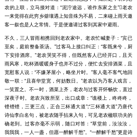
农的上联，立马接对道：“泥泞途远，谁作东家之主”老农
一来觉得在此穷乡僻壤遇上知音殊为不易，二来碰上雨天邀
客一叙也是人之常情。于是便邀请过客到其家中避雨。
不久，三人冒雨相携回到老农家中。老农忙喊妻子：“宾已
至矣，庭前整备茶汤。”过客马上接口纠正：“客既来兮，厨
下安排酒席。”老农哭笑不得，但既然客人已经开口，且天
雨风寒，吃杯酒暖暖身子也并不过分，便忙去安排酒菜，且
宽慰客人说：“不嫌茅屋小，略坐片时。”客人毫不客气地回
敬一联：“且喜华堂宽，何妨数日。”老农以为乃客人戏言，
一笑置之。不一时，酒菜上齐，老农与过客开怀畅饮，直过
深夜子时。老农兴致所至，出口成章：“谯楼上，咚咚咚，
铿铿铿，三更三点，正合三杯通大道”;“三杯通大道”乃唐代
诗仙李白名句，被老农随手拈来入句，可见老农楹联功夫的
确老到。过客亦毫不示弱，随口对答：“草堂前，汝汝汝，
我我我，一人一盏，但愿一醉解千愁”。“一醉解千愁”更是诗