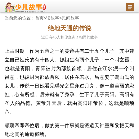
当前您的位置：
首页
>
读故事
>
民间故事
绝地天通的传说
近日有
45
人和你查询了相同的故事
上古时期，作为五帝之一的黄帝共有二十五个儿子，其中建
立自已姓氏的有十四人。嫘祖生有两个儿子：一个叫玄嚣，
也就是青阳，青阳被封为部族首领，居住在江水;另一个叫
昌意，也被封为部族首领，居住在若水。昌意娶了蜀山氏的
女儿，传说一日她看见瑶光之星穿过月亮，像一道美丽的彩
虹，心有所感，后来就有了身孕，生下了儿子高阳。高阳有
圣人的品德。黄帝升天后，就由高阳即帝位，这就是颛顼
帝。
颛顼帝即帝位后，做的第一件事就是派遣天神重和黎把天和
地之间的通道截断。