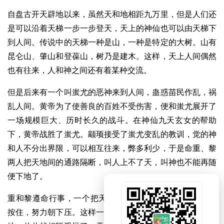
自盘古开天辟地以来，虽然天和地相距九万里，但是人们还
是可以沿着天梯一步一步登天，天上的神仙也可以由天梯下
到人间。传说中的天梯一种是山，一种是特定的大树。山有
昆仑山、肇山和登葆山，树乃是建木。这样，天上人间偶然
也有往来，人和神之间还有着某种交流。
但是后来有一个叫蚩尤的恶神来到人间，蛊惑苗民作乱，祸
乱人间。黄帝为了使善良的百姓不受伤害，便和蚩尤展开了
一场规模巨大、历时长久的战斗。在神仙九天玄女的帮助
下，黄帝战胜了蚩尤。颛顼接受了蚩尤变乱的教训，觉的神
和人不分出界限，可以相互往来，弊多利少，于是命重、黎
两人把天地间的通路隔断，叫人上不了天，叫神也不能再随
便下地了。
重和黎遵命行事，一个把天托起来，尽力往上推;一个把地
按住，努力朝下压。这样一来，本来相隔还不是特别远的天