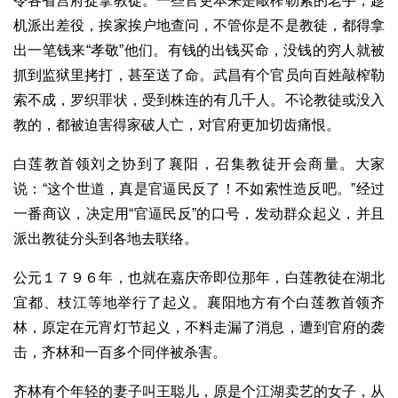
令各省宫府捉拿教徒。一些官吏本来是敲榨勒索的老手，趁
机派出差役，挨家挨户地查问，不管你是不是教徒，都得拿
出一笔钱来“孝敬”他们。有钱的出钱买命，没钱的穷人就被
抓到监狱里拷打，甚至送了命。武昌有个官员向百姓敲榨勒
索不成，罗织罪状，受到株连的有几千人。不论教徒或没入
教的，都被迫害得家破人亡，对官府更加切齿痛恨。
白莲教首领刘之协到了襄阳，召集教徒开会商量。大家
说：“这个世道，真是官逼民反了！不如索性造反吧。”经过
一番商议，决定用“官逼民反”的口号，发动群众起义，并且
派出教徒分头到各地去联络。
公元１７９６年，也就在嘉庆帝即位那年，白莲教徒在湖北
宜都、枝江等地举行了起义。襄阳地方有个白莲教首领齐
林，原定在元宵灯节起义，不料走漏了消息，遭到官府的袭
击，齐林和一百多个同伴被杀害。
齐林有个年轻的妻子叫王聪儿，原是个江湖卖艺的女子，从