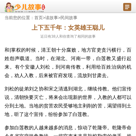
当前您的位置：
首页
>
读故事
>
民间故事
上下五千年：女英雄王聪儿
近日有
38
人和你查询了相同的故事
和|掌权的时候，清王朝十分腐败，地方官吏贪污横行，百
姓怨声载道。当时，在湖北、河南一带，白莲教又盛行起
来。有个安徽人刘松，到河南传教，利用给百姓治病的机
会，劝人入教，后来被官府发现，流放到甘肃去。
刘松的徒弟刘之协和宋之清逃到湖北，继续传教。他们宣传
说，清朝快要灭亡，将来会出现新的世界，入教的人都可以
分到土地。当地的贫苦农民受够地主剥削的苦，渴望得到土
地，听了这个宣传，纷纷参加了白莲教。
参加白莲教的人越来越多的消息，惊动了乾隆帝。乾隆帝命