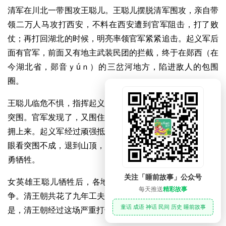
清军在川北一带围攻王聪儿。王聪儿摆脱清军围攻，亲自带
领二万人马攻打西安，不料在西安遭到官军阻击，打了败
仗；再打回湖北的时候，明亮率领官军紧紧追击。起义军后
面有官军，前面又有地主武装民团的拦截，终于在郧西（在
今湖北省，郧音ｙúｎ）的三岔河地方，陷进敌人的包围
圈。
王聪儿临危不惧，指挥起义军退到茅山的森林里，准备组织
突围。官军发现了，又围住茅山，从山前山后，密密麻麻地
拥上来。起义军经过顽强抵抗，终于失败。王聪儿和姚之富
眼看突围不成，退到山顶，纵身从陡峭的悬崖上跳下来，英
勇牺牲。
关注「睡前故事」公众号
女英雄王聪儿牺牲后，各地起义军继续进行反抗官府的斗
每天推送
精彩故事
争。清王朝共花了九年工夫，才把这场大起义镇压下去。但
童话 成语 神话 民间 历史 睡前故事
是，清王朝经过这场严重打击，从此一蹶不振。