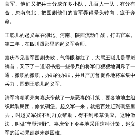
官军。他们又把兵士分成许多小队，几百人一队，有分有
合，忽南忽北，把围剿他们的官军弄得晕头转向，疲于奔
命。
王聪儿的起义军在湖北、河南、陕西流动作战，打击官军。
第二年，在四川跟那里的起义军会师。
嘉庆帝见官军围剿失败，气得眼都红了，大骂王聪儿是罪魁
祸首，又下了一道诏书把一些带兵的将军们狠狠地训斥了一
通，撤职的撤职，办罪的办罪，并且严厉督促各地将军集中
兵力，围剿王聪儿起义军。
清军将领明亮向嘉庆帝献了一条恶毒的计策，要各地地主组
织武装民团，修筑碉堡。起义军一来，就把百姓赶到碉堡里
去，叫起义军找不到群众帮助，得不到粮草供应。这种做
法，叫做“坚壁清野”。嘉庆帝下令各地采用这种计策，起义
军的活动果然越来越困难。