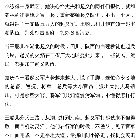
小练得一身武艺。她决心给丈夫和起义的同伴们报仇，就和
齐林的徒弟姚之富一起，重新整顿起义队伍，不出一个月，
就组织了一支四五万人的起义军。王聪儿和其他首领一起率
领队伍，到处打击官府，惩办贪官污吏。
当王聪儿在湖北起义的时候，四川、陕西的白莲教徒也起兵
响应。起义的火焰在三省广大地区蔓延开来，一些贫民、流
民，都参加了起义队伍。
嘉庆帝一看起义军声势越来越大，慌了手脚，连忙命令各地
的总督、巡抚、将军、总兵等大小官员，派出大批人马镇
压。可是那些大官、将军们只知道贪污军饷，不懂得怎样打
仗。
王聪儿分兵三路，从湖北打到河南。起义军打起仗来不但勇
敢，而且机动灵活。他们在行军的时候，不整队，见了官军
不正面迎战，不走平坦大道，专拣山间小路走，找机会袭击