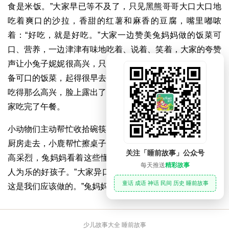
食是米饭。”大家早已等不及了，只见黑熊哥哥大口大口地
吃着爽口的沙拉，香甜的红薯和麻香的豆腐，嘴里嘟哝
着：“好吃，就是好吃。”大家一边赞美兔妈妈做的饭菜可
口、营养，一边津津有味地吃着、说着、笑着，大家的夸赞
声让小兔子妮妮很高兴，只有她知道妈妈为了给小动物们准
备可口的饭菜，起得很早去买新鲜的蔬菜。兔妈妈看着大家
吃得那么高兴，脸上露出了喜悦的笑容。在愉快的气氛中大
家吃完了午餐。
小动物们主动帮忙收拾碗筷，只见黑熊哥哥端了许多餐盘往
厨房走去，小鹿帮忙擦桌子，小猴子帮忙扫地，大家干得兴
关注「睡前故事」公众号
高采烈，兔妈妈看着这些懂事的好孩子们说：“你们真是助
每天推送
精彩故事
人为乐的好孩子。”大家异口同声地说：“兔妈妈您辛苦了，
童话 成语 神话 民间 历史 睡前故事
这是我们应该做的。”兔妈妈露出了灿烂的笑容。
少儿故事大全 睡前故事