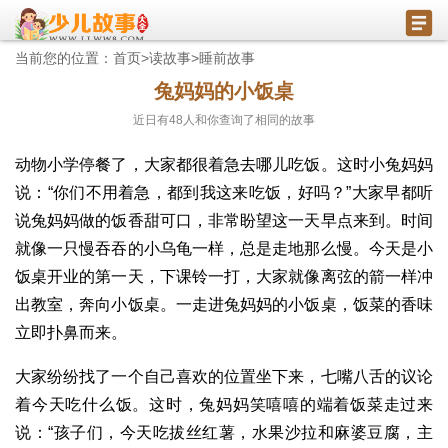
当前您的位置：
首页
>
读故事
>
睡前故事
兔妈妈的小饭桌
近日有
48
人和你查询了相同的故事
动物小学停餐了，大家都很着急去哪儿吃饭。这时小兔妈妈
说：“你们不用着急，都到我这来吃饭，好吗？”大家早都听
说兔妈妈做的饭香甜可口，非常盼望这一天早点来到。时间
就像一只慢吞吞的小乌龟一样，总是走地那么慢。今天是小
饭桌开业的第一天，下课铃一打，大家就像离弦的箭一样冲
出教室，奔向小饭桌。一走进兔妈妈的小饭桌，饭菜的香味
立即扑鼻而来。
大家纷纷找了一个自己喜欢的位置坐下来，七嘴八舌的议论
着今天吃什么饭。这时，兔妈妈笑嘻嘻的端着饭菜走过来
说：“孩子们，今天吃拔丝红薯，水果沙拉和麻婆豆腐，主