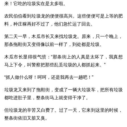
来！它吃的垃圾实在是太多啦。
农民伯伯看到垃圾龙的便便很高兴。这些便便可是上等的肥
料，种庄稼再好不过了，他们急忙运了回去。
第二天一早，木瓜市长又来找垃圾龙。原来，只一个晚上，
那条拖鞋街又变得像以前一样了，到处都是垃圾。
木瓜市长显得很气愤：“那条街上的人真是太坏了，我真想
马上下令，叫警察把那些乱丢垃圾的人都抓起来。”
“抓人做什么呀！呵呵，还是我再去一趟吧！”
垃圾龙又来到了拖鞋街，变成了一辆大垃圾车，把所有垃圾
都吃进肚子里，整条街马上就变得干净了。
但垃圾龙的辛苦又白费了。过了一天，它来到这里的时候，
整条街依旧又脏又臭。