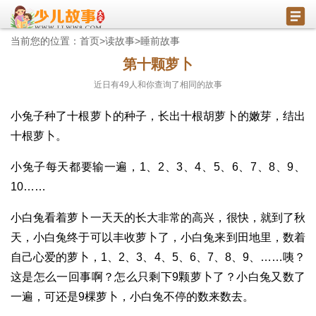
当前您的位置：
首页
>
读故事
>
睡前故事
第十颗萝卜
近日有
49
人和你查询了相同的故事
小兔子种了十根萝卜的种子，长出十根胡萝卜的嫩芽，结出
十根萝卜。
小兔子每天都要输一遍，1、2、3、4、5、6、7、8、9、
10……
小白兔看着萝卜一天天的长大非常的高兴，很快，就到了秋
天，小白兔终于可以丰收萝卜了，小白兔来到田地里，数着
自己心爱的萝卜，1、2、3、4、5、6、7、8、9、……咦？
这是怎么一回事啊？怎么只剩下9颗萝卜了？小白兔又数了
一遍，可还是9棵萝卜，小白兔不停的数来数去。