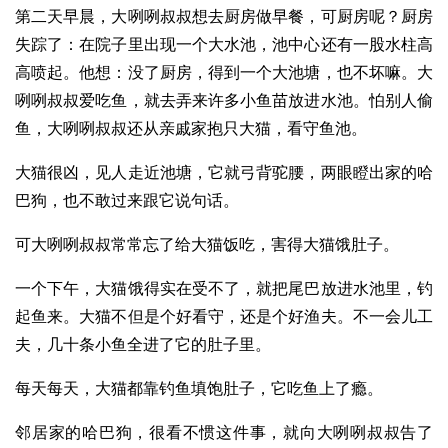
第二天早晨，大咧咧叔叔想去厨房做早餐，可厨房呢？厨房
失踪了：在院子里出现一个大水池，池中心还有一股水柱高
高喷起。他想：没了厨房，得到一个大池塘，也不坏嘛。大
咧咧叔叔爱吃鱼，就去弄来许多小鱼苗放进水池。怕别人偷
鱼，大咧咧叔叔还从亲戚家抱只大猫，看守鱼池。
大猫很凶，见人走近池塘，它就弓背驼腰，两眼瞪出家的哈
巴狗，也不敢过来跟它说句话。
可大咧咧叔叔常常忘了给大猫饭吃，害得大猫饿肚子。
一个下午，大猫饿得实在受不了，就把尾巴放进水池里，钓
起鱼来。大猫不但是个好看守，还是个好渔夫。不一会儿工
夫，几十条小鱼全进了它的肚子里。
每天每天，大猫都靠钓鱼填饱肚子，它吃鱼上了瘾。
邻居家的哈巴狗，很看不惯这件事，就向大咧咧叔叔告了