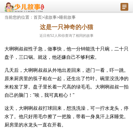
当前您的位置：
首页
>
读故事
>
睡前故事
这是一只神奇的小猫
近日有
52
人和你查询了相同的故事
大咧咧叔叔性子急，做事快，他一分钟能洗十只碗，二十只
盘子，三口锅。就这，他还嫌自己不够利索。
几天后，大咧咧叔叔从外地出差回来，进门一看，吓一跳。
原来厨房里的筷子粘在一起，还生出了竹叶。碗里没洗净的
米粒发了芽。盘子里长着一尺高的绿毛毛。大咧咧叔叔一拍
自己的脑门："唉，我可真粗心！"
这天，大咧咧叔叔打球回来，想洗洗澡，可一拧水龙头，停
水了。他只好用毛巾擦了一把脸，带着一身臭汗上床睡觉。
厨房里的水龙头一直在开着。