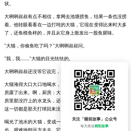
状。
大咧咧叔叔有点不相信，拿网去池塘捞鱼，结果一条也没捞
着。他转眼看看在一边打吨的大猫，它现在变得比来时大多
了，还鱼模鱼样的，并且从它身上散发出一股鱼腥味。
"大猫，你偷鱼吃了吗？"大咧咧叔叔问。
"我，我……"大猫的目光怯怯的。
大咧咧叔叔还没等它说完，抓起就把它扔进了池塘。
大猫淹得大口大口地喝水，池塘里的水越来越浅。渐渐地厨
房露了出来。啊，厨房：大咧咧叔叔瞪大了双眼，他看见厨
房里那没拧上的水龙头，还在哗哗地流着水。他恍然大悟，
这一切都是那天打球回来没关水龙头造成的！
关注「睡前故事」公众号
喝光了池水的大猫，变成一只举世无双的巨猫，它正一步一
每天推送
精彩故事
步，艰难地朝远方走去。它的模样，像一条庞大的鱼，在风