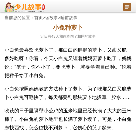
当前您的位置：
首页
>
读故事
>
睡前故事
小兔种萝卜
近日有
43
人和你查询了相同的故事
小白兔最喜欢吃萝卜了，那白白的胖胖的萝卜，又甜又脆，
多好吃呀！你看，今天小白兔又缠着妈妈要萝卜吃了，妈妈
说：“孩子，你不小了，要吃萝卜，就要学着自己种。”说着
把种子给了小白兔。
小白兔按照妈妈教的方法种下了萝卜。为了吃那又白又脆萝
卜小白兔可勤快了，每天都要到那块萝卜地拔草，胶水……
收获的日子里隔壁小公鸡的玉米地里已经长满了大大的玉米
棒子。小白兔的萝卜地里也长满了萝卜缨子。可是，小白兔
东找西找，怎么也找不到萝卜，它伤心的哭了起来。