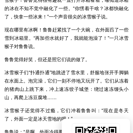
雪猴子！鲁鲁觉得很有趣就一直打开冰箱看着，哪知道冰箱
的冰在不知不觉中融化了一些。“你愣着干啥？冰都快融化
了，快拿一些冰来！”一个声音很尖的冰雪猴子说。
现在哪里有冰啊！鲁鲁赶紧找了一个大碗，在外面舀了一些
雪到冰箱里。“再加些水就好了，我就能泡澡了！”一只冰雪
猴子对鲁鲁说。
鲁鲁觉得好笑，但还是照它们说的做了。
冰雪猴子们“扑通扑通”地跳进了雪水里，舒服地张开手脚躺
在水面上。泡完澡，它们一刻不停地又玩开了。它们从冻着
的猪肉山上跳下来，冲上速冻饺子城堡：绕过速冻馒头小
山，再爬上冻豆腐堆……
冰雪猴子还觉得不过瘾，它们冲着鲁鲁叫：“现在是冬天
了，外面一定是冰天雪地的吧！”
鲁鲁说：“是啊，外面冷得要命。”“太好了，我们可以去度假