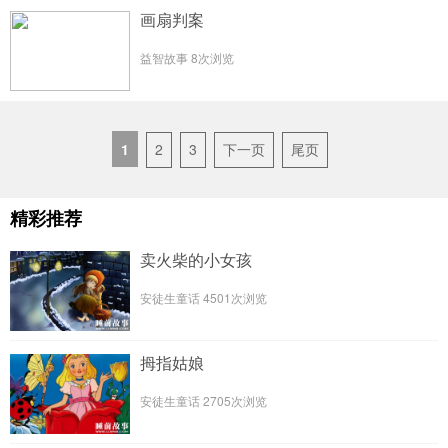
画扇判案
益智故事
8次浏览
1
2
3
下一页
尾页
精彩推荐
卖火柴的小女孩
安徒生童话
4501次浏览
拇指姑娘
安徒生童话
2705次浏览