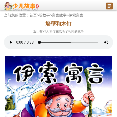
当前您的位置：
首页
>
听故事
>
寓言故事
>
伊索寓言
墙壁和木钉
近日有
23
人和你在线听了相同的故事