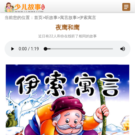
当前您的位置：
首页
>
听故事
>
寓言故事
>
伊索寓言
夜鹰和鹰
近日有
22
人和你在线听了相同的故事