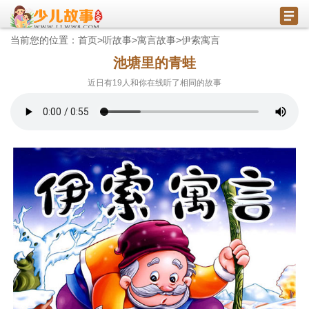
当前您的位置：
首页
>
听故事
>
寓言故事
>
伊索寓言
池塘里的青蛙
近日有
19
人和你在线听了相同的故事