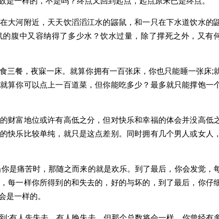
数是一样的，不是吗？终点又回到起点，起点原来已是终点。
只在大河附近，天天饮滔滔江水的鼹鼠，和一只在下水道饮水的
鼠的腹中又容纳得了多少水？饮水过量，除了撑死之外，又有
食三餐，夜寐一床。就算你拥有一百张床，你也只能睡一张床;
。就算你可以点上一百道菜，但你能吃多少？最多就只能撑饱一
人的财富地位或许有高低之分，但对快乐和幸福的体会并没高低
人的快乐比较单纯，就只是这点差别。同时拥有几个男人或女人
当你是痛苦时，那随之而来的就是欢乐。到了最后，你会发觉，
乐，每一样你所得到的和失去的，好的与坏的，到了最后，你仔
会是一样的。
到;有人先失去，有人晚失去，但那个总数将会一样。你曾经有