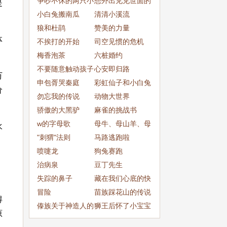
争吵不休的两只小
想外出见见世面的
是
狗
小白兔搬南瓜
王子
清清小溪流
狼和杜鹃
赞美的力量
体
不挨打的开始
司空见惯的危机
梅香泡茶
六桩婚约
不要随意触动孩子
心安即归路
万
的隐私
申包胥哭秦庭
彩虹仙子和小白兔
价
勿忘我的传说
动物大世界
骄傲的大黑驴
麻雀的挑战书
w的字母歌
母牛、母山羊、母
水
"刺猬"法则
绵羊和狮子合伙捕
马路逃跑啦
喷嚏龙
猎
狗兔赛跑
，
治病泉
豆丁先生
失踪的鼻子
藏在我们心底的快
冒险
乐种子
苗族踩花山的传说
得
傣族关于神造人的
狮王后怀了小宝宝
原
民间传说