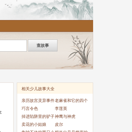
相关少儿故事大全
亲历故宫灵异事件
老麻雀和它的四个
巧言令色
孩子
李莲英
你
掉进陷阱里的驴子
神鹰与神虎
卖花的小姑娘
皮尔