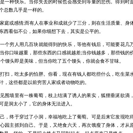
那是一种快乐。当你失去的时候也会感受到等量的悲伤。得到时
个总数几乎是一样的。
家庭或感情;而有人在事业和成就少了三分，则在生活质量、身
东西看似不公，如果你细想下去，其实是公平的。
。一个穷人用几百块就能得到的快乐，等他有钱后，可能要花几
当你口味越重，那些东西的口感就越差;当你钱越多，那些钱的
一个馒头即是美味，但当你吃了五个馒头，你就会食不甘味。
怕打扫，吃太多的怕胖。你看，现在有钱人都吃些什么，吃生菜
汁，这些都是以前穷苦人家或者动物吃的。
看见围墙里有一株葡萄，枝上结满了诱人的果实，狐狸垂涎欲滴
可是洞太小了，它的身体无法进入。
自己，终于穿过了小洞，幸福地吃上了葡萄。可是后来它发现吃
担心园主抓到自己。于是，又绝食六天，再次饿瘦了身体，才从