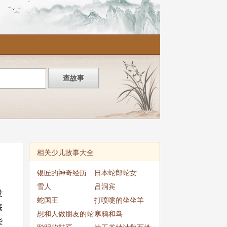
相关少儿故事大全
银匠的神奇经历
日本蛇郎蛇女
雪人
吕洞宾
没
蛇国王
打喷嚏的坐坐羊
庵
想和人做朋友的蛇
寒鸦和鸟
些