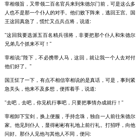
宰相领旨，又带领二百名官兵来到朱德尔门前，可是这么多
人也不是那一个仆人的对手。他们败下阵来，逃回王宫。国
王这回真急了，慌忙又点兵点将，说道:
"这回我要选派五百名精兵强将，非要把那个仆人和朱德尔
兄弟几个抓来不可！"
宰相说:"陛下，不必携带人马，这回，就让我一个人去对付
他们好了。"
国王怔了一下，有点不相信宰相说的是真话，可是，事到紧
急关头，他来不及多想，便挥着手，说道:
"去吧，去吧，你见机行事吧，只要把事情办成就行！"
宰相卸下宝剑，换上便服，手持念珠，独自一人前往朱德尔
家。他见到仆人，显得彬彬有礼地上前行礼。打招呼，向他
问好。那仆人见他与其他人不同，便问: