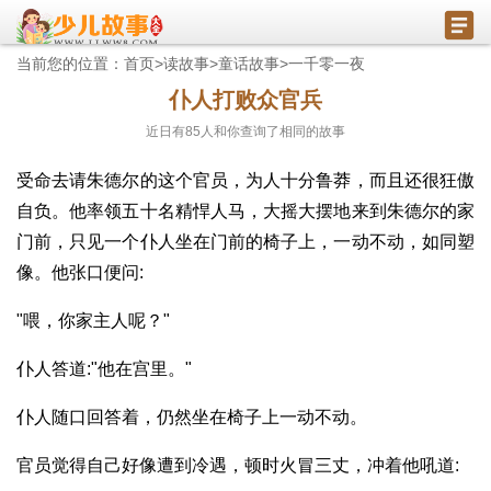
当前您的位置：
首页
>
读故事
>
童话故事
>
一千零一夜
仆人打败众官兵
近日有
85
人和你查询了相同的故事
受命去请朱德尔的这个官员，为人十分鲁莽，而且还很狂傲
自负。他率领五十名精悍人马，大摇大摆地来到朱德尔的家
门前，只见一个仆人坐在门前的椅子上，一动不动，如同塑
像。他张口便问:
"喂，你家主人呢？"
仆人答道:"他在宫里。"
仆人随口回答着，仍然坐在椅子上一动不动。
官员觉得自己好像遭到冷遇，顿时火冒三丈，冲着他吼道: