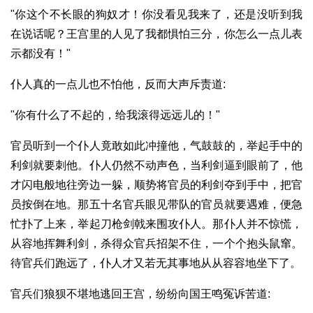
"你这个不长眼的狗奴才！你没看见我来了，还是没听到我
在说话呢？王宫里的人见了我都惧怕三分，你怎么一点儿表
示都没有！"
仆人真的一点儿也不怕他，反而大声斥责道:
"你有什么了不起的，给我滚得远远儿的！"
官员听到一个仆人竟敢如此冲撞他，气鼓鼓的，举起手中的
利剑就要刺他。仆人仍然不动声色，当利剑逼到眼前了，他
才闪电般地往旁边一躲，顺势将官员的利剑夺到手中，把官
员按倒在地。那五十名官兵眼见带队的官员就要遇难，便急
忙扑了上来，举起刀枪剑戟来围攻仆人。那仆人并不惊慌，
从容地挥舞利剑，杀得众官兵招架不住，一个个抱头鼠窜。
待官兵们跑远了，仆人才又若无其事地从从容容地坐下了。
官兵们狼狈不堪地逃回王宫，纷纷向国王鸣冤诉苦道: