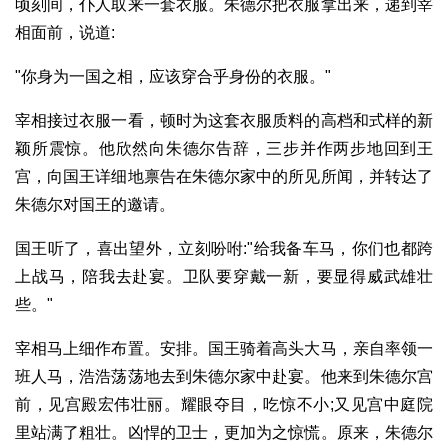
顷刻间，仆人取来一套衣服。朱德尔把衣服拿出来，递到宰
相面前，说道:
"你身为一国之相，应该穿合乎身份的衣服。"
宰相接过衣服一看，顿时为这套衣服质料的高档和式样的新
颖所震惊。他欣然向朱德尔告辞，三步并作两步地回到王
宫，向国王详细地禀告在朱德尔家中的所见所闻，并转达了
朱德尔对国王的邀请。
国王听了，喜出望外，立刻吩咐:"给我备车马，你们也都跨
上战马，陪我去赴宴。卫队要穿戴一新，要显得威武雄壮
些。"
宰相马上细作布置。安排。国王骑着高头大马，亲自率领一
班人马，浩浩荡荡地去到朱德尔家中赴宴。他来到朱德尔宫
前，见宫殿宏伟壮丽。耀眼夺目，吃惊不小;又见宫中庭院
里站满了粗壮。凶悍的卫士，更加为之惊慌。原来，朱德尔