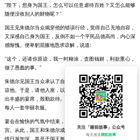
"陛下，您身为国王，怎么可以任意虐待百姓？又怎么能够
随便没收别人的财物呢？"
国王见朱德尔当众揭穿他的错误行径，觉得自己无地自容，
又深感自己身为国王，反倒不如一个平民品德高尚，内心深
感惭愧。便卑躬屈膝地恳求谅解，说道:
"这个，还请你原谅，我一时糊涂，贪图钱财，利欲熏心，
做了愚蠢的事。"
朱德尔见国王当众承认了自己的过错，实为难得，便表示原
谅他。于是，请他入座，以上宾对待，并让他的两个哥哥摆
出丰盛的宴席，殷勤款待。宴后，他还赠送给国王随行人员
每人一套华丽衣服。
宴会在愉快的气氛中结束，国王率领卫队兴高采烈地转回王
关注「睡前故事」公众号
宫。从此，国王和朱德尔成为莫逆之交，彼此交往频繁，感
每天推送
精彩故事
情日渐加深，甚至于国王每天都到朱德尔宫中去见他，在一