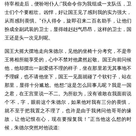
待宰相走后，便吩咐仆人:"我命令你为我组成一支队伍，卫
士们个个要粗壮。凶悍，好让国王见了感到我的实力强大，
从而感到畏惧。"仆人得令，旋即召来二百名助手，让他们
扮成全副武装的卫士，显得雄赳赳气昂昂，这样的卫士，国
王还是头一次见到呢。
国王大摇大摆地走向朱德尔，见他的坐椅十分考究，不是帝
王将相所能享受的，心中不禁对他肃然起敬。国王向前问候
他，他却摆出一副爱搭不理的样子，坐在那里若无其事地不
予理睬，也不请他坐下，国王一见面就碰了个软钉子，站在
那里，显得十分尴尬。他想:"这是怎么回事儿呢？我是一国
之君，在王宫里说一不二。为所欲为，没有谁敢在我面前说
个'不，字，眼前这个朱德尔，如果他对我有三分的畏惧，
就不至于把我置之不理了，也许是由于我拷问他哥哥的缘
故，让他记恨在心，现在要报复我！"正当他这么想的时
候，朱德尔突然对他说道: