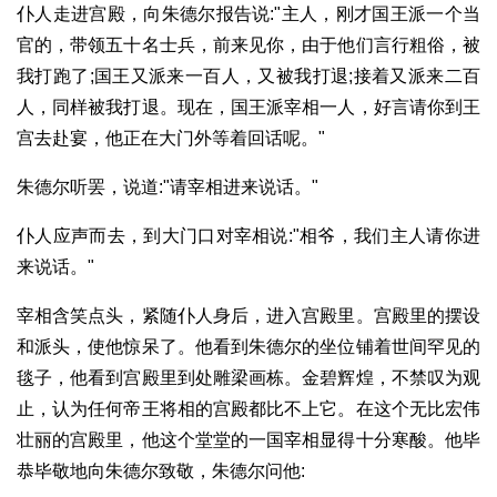
仆人走进宫殿，向朱德尔报告说:"主人，刚才国王派一个当
官的，带领五十名士兵，前来见你，由于他们言行粗俗，被
我打跑了;国王又派来一百人，又被我打退;接着又派来二百
人，同样被我打退。现在，国王派宰相一人，好言请你到王
宫去赴宴，他正在大门外等着回话呢。"
朱德尔听罢，说道:"请宰相进来说话。"
仆人应声而去，到大门口对宰相说:"相爷，我们主人请你进
来说话。"
宰相含笑点头，紧随仆人身后，进入宫殿里。宫殿里的摆设
和派头，使他惊呆了。他看到朱德尔的坐位铺着世间罕见的
毯子，他看到宫殿里到处雕梁画栋。金碧辉煌，不禁叹为观
止，认为任何帝王将相的宫殿都比不上它。在这个无比宏伟
壮丽的宫殿里，他这个堂堂的一国宰相显得十分寒酸。他毕
恭毕敬地向朱德尔致敬，朱德尔问他: