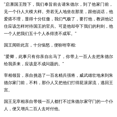
"启禀国王陛下，我们奉旨前去请朱德尔，到了他家门前，
见一个仆人大模大样。旁若无人地坐在那里，跟他说话，他
爱搭不理，显得十分狂傲，我们气极了，要打他，教训他记
住应该怎样对待国王的官兵。可是他却夺下我们的利剑，他
一个人把我们五十个人杀得溃不成军。"
国王闻听此言，十分恼怒，便吩咐宰相:
"爱卿，此事只有你亲自出马了，你带上一百人去把朱德尔
给我弄来，应该是不成问题的。"
宰相领旨，亲自挑选了一百名精兵强将，威武雄壮地来到朱
德尔家门前，不料，那仆人又把他们打得屁滚尿流，逃回王
宫。
国王见宰相亲自带领一百人都打不过朱德尔家守门的一个仆
人，便又增兵二百人去对付他。