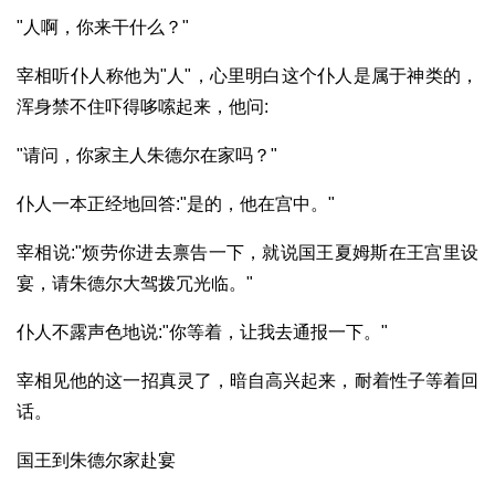
"人啊，你来干什么？"
宰相听仆人称他为"人"，心里明白这个仆人是属于神类的，
浑身禁不住吓得哆嗦起来，他问:
"请问，你家主人朱德尔在家吗？"
仆人一本正经地回答:"是的，他在宫中。"
宰相说:"烦劳你进去禀告一下，就说国王夏姆斯在王宫里设
宴，请朱德尔大驾拨冗光临。"
仆人不露声色地说:"你等着，让我去通报一下。"
宰相见他的这一招真灵了，暗自高兴起来，耐着性子等着回
话。
国王到朱德尔家赴宴