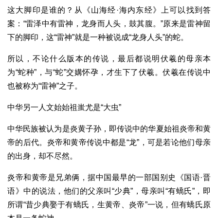
这大脚印是谁的？从《山海经·海内东经》上可以找到答
案：“雷泽中有雷神，龙身而人头，鼓其腹。”原来是雷神留
下的脚印，这“雷神”就是一种被说成“龙身人头”的蛇。
所以，不论什么版本的传说，最后都说明伏羲的母亲本
为“蛇种”，与“蛇”交媾怀孕，才生下了伏羲。伏羲在传说中
也被称为“雷神”之子。
中华另一人文始始祖蚩尤是“大虫”
中华民族被认为是炎黄子孙，即传说中的华夏始祖炎帝和黄
帝的后代。炎帝和黄帝传说中都是“龙”，可是若论他们母亲
的出身，却不尽然。
炎帝和黄帝是兄弟俩，据中国最早的一部国别史《国语·晋
语》中的说法，他们的父亲叫“少典”，母亲叫“有蟜氏”，即
所谓“昔少典娶于有蟜氏，生黄帝、炎帝”一说，但有蟜氏原