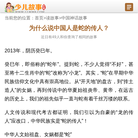
当前您的位置：
首页
>
读故事
>
中国神话故事
为什么说中国人是蛇的传人？
近日有
49
人和你查询了相同的故事
2013年，阴历癸巳年。
癸巳年，即俗称的“蛇年”。提到蛇，不少人觉得“不好”，甚
至将十二生肖中的“蛇”改称为“小龙”。其实，“蛇”在早期中华
民族信仰文化中具有崇高地位。从“开天地”的盘古，到“抟土
造人”的女娲，再到传说中的华夏始祖炎帝、黄帝，在远古
的历史上，我们的祖先似乎一直与蛇有着千丝万缕的联系。
人文传说和现代考古都证明，我们引以为自豪的“龙的传
人”应改口，中华民族实是“蛇的传人”！
中华人文始祖盘、女娲都是“蛇”