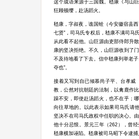
这个成语来源于三国魏。嵇康《与山
狂顾顿缨，赴汤蹈火。
嵇康，字叔夜，谯国铨（今安徽宿县西
七贤”，司马氏专权后，嵇康不满司马
从此看不起他。山巨源由吏部侍郎升
康的坚决拒绝。不久，山巨源收到了
不及待地看了下去。信中嵇康列举老子
夺也”。
接着又写到自已倾慕尚子平、台孝威
教，公然对抗朝廷的法制，以禽鹿作
躁不安，即使赴汤蹈火，也不在乎；
向往草地的。以此表示如果司马氏请他
坚决不在司马氏政权中任职的决心。
他十分忌恨。景元三年（262），曾
嵇康横加诬陷。嵇康被司马昭下令逮捕