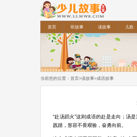
首页
听故事
读故事
儿歌
当前您的位置：
首页
>
读故事
>
成语故事
“赴汤蹈火”这则成语的赴是走向；汤
践踏，形容不畏艰验，奋勇向前。