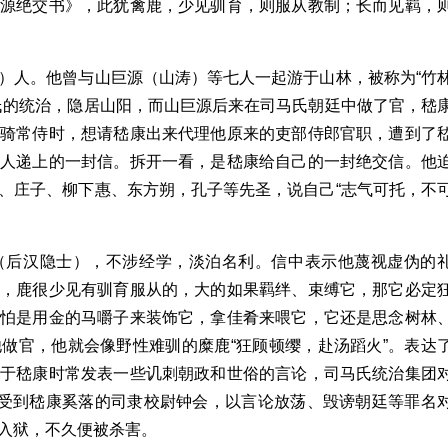
巨源绝交书》，此犹禽鹿，少见驯育，则服从教制；长而见羁，
）人。他曾与山巨源（山涛）等七人一起游于山林，被称为“竹
氏的统治，隐居山阳，而山巨源后来在司马氏朝廷中做了官，嵇
散骑常侍时，想请嵇康出来代理他原来的吏部侍郎官职，遭到了
门人递上的一封信。拆开一看，是嵇康给自己的一封绝交信。他
、庄子、柳下惠、东方朔，孔子等先圣，说自己“志气可托，不
（后汉隐士），不涉经学，淡泊名利。信中表示他蔑视虚伪的
比，鹿很少见有驯育服从的，大的如果羁绊、束缚它，那它必定
哪怕是用金的马嚼子来装饰它，拿佳肴来喂它，它还是思念树林
做官，他就会像野性难驯的糜鹿“狂顾顿缨，赴汤蹈火”。表达
由于嵇康时常发表一些讥刺朝政和世俗的言论，司马氏统治集团
经受到嵇康奚落的司隶校尉钟会，以言论放荡、毁谤朝廷等罪名
入狱，不久便被杀害。