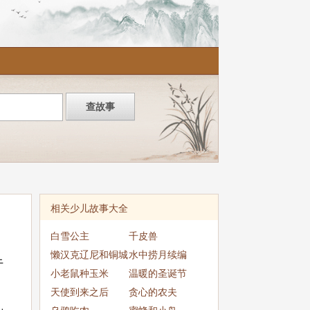
相关少儿故事大全
白雪公主
千皮兽
懒汉克辽尼和铜城
水中捞月续编
于
小老鼠种玉米
温暖的圣诞节
天使到来之后
贪心的农夫