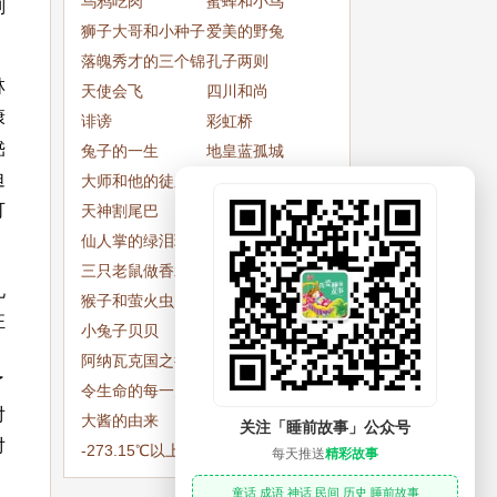
乌鸦吃肉
蜜蜂和小鸟
则
狮子大哥和小种子
爱美的野兔
落魄秀才的三个锦
孔子两则
林
囊
天使会飞
四川和尚
康
诽谤
彩虹桥
嵇
兔子的一生
地皇蓝孤城
迫
大师和他的徒弟
真正的本钱
可
天神割尾巴
成功是比别人快半
仙人掌的绿泪珠
步
贬义词评理
三只老鼠做香水
一株毒草
礼
猴子和萤火虫
马云：商界拿破仑
狂
小兔子贝贝
长大的帽子
、
阿纳瓦克国之行
小喜鹊的幸运
了
令生命的每一天变
老鼠开会
对
得有意义
大酱的由来
男人泉和女人泉
关注「睡前故事」公众号
对
-273.15℃以上的
狗的叫声
每天推送
精彩故事
爱情
童话 成语 神话 民间 历史 睡前故事