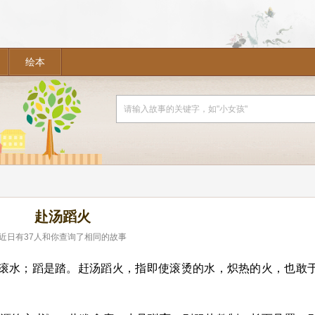
绘本
赴汤蹈火
近日有
37
人和你查询了相同的故事
是滚水；蹈是踏。赶汤蹈火，指即使滚烫的水，炽热的火，也敢