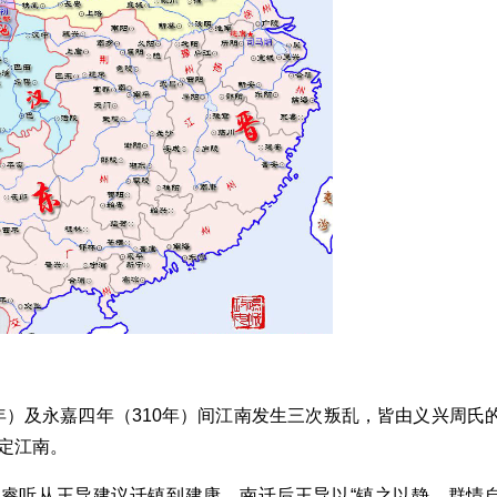
5年）及永嘉四年（310年）间江南发生三次叛乱，皆由义兴周氏
定江南。
马睿听从王导建议迁镇到建康。南迁后王导以“镇之以静，群情