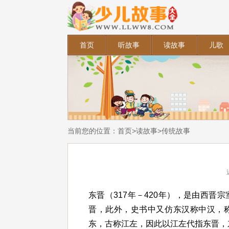
首页
听故事
读故事
儿歌
当前您的位置：
首页
>
读故事
>
传统故事
东晋（317年－420年），是由西
晋，此外，史书中又仿东汉称中汉，
东，古称江左，因此以江左代指东晋，