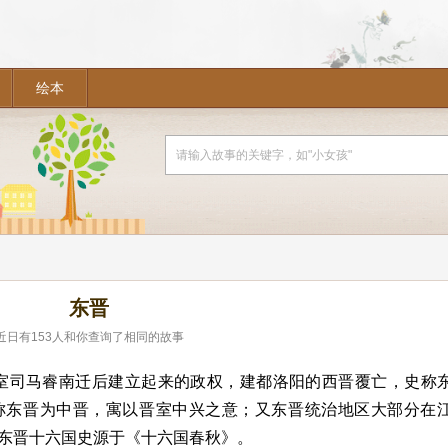
绘本
东晋
近日有
153
人和你查询了相同的故事
晋宗室司马睿南迁后建立起来的政权，建都洛阳的西晋覆亡，史称
称东晋为中晋，寓以晋室中兴之意；又东晋统治地区大部分在
东晋十六国史源于《十六国春秋》。