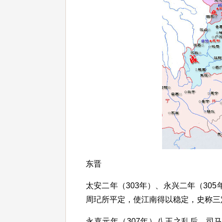
东晋
太安二年（303年）、永兴二年（30
周玘所平定，使江南得以稳定，史称三
永嘉元年（307年）八王之乱后，司