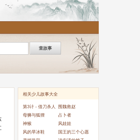
相关少儿故事大全
第3计 - 借刀杀人
围魏救赵
母狮与狐狸
占卜者
东
神猴
风娃娃
江
风的旱冰鞋
国王的三个心愿