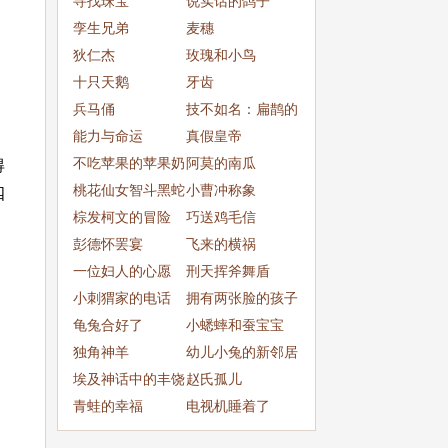
寻找珠宝
说实话的鸽子
孪生兄弟
麦穗
狄仁杰
玫瑰和小鸟
十只天鹅
牙齿
兵马俑
技不如名：扁鹊的
能力与命运
医术
真假皇帝
不吃苹果的苹果奶
阿莫的南瓜
得
牛
桃花仙女智斗黑蛇
小曹冲称象
四
精
棕发柯文的冒险
巧送鸡毛信
彭德怀罢宴
飞来的横祸
一位妇人的心愿
刑天挥斧舞盾
小刺猬家的电话
拥有两张脸的孩子
龟兔合好了
们
小蟋蟀和蚕宝宝
独角神羊
幼儿小兔的新邻居
埃及神话中的丰饶
赵氏孤儿
女神哈托尔
青蛙的幸福
电视机睡着了