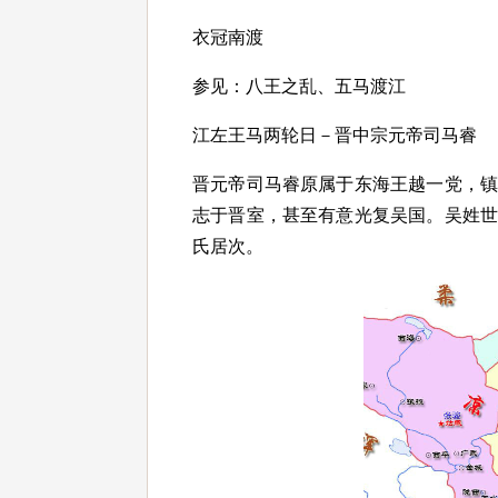
衣冠南渡
参见：八王之乱、五马渡江
江左王马两轮日－晋中宗元帝司马睿
晋元帝司马睿原属于东海王越一党，
志于晋室，甚至有意光复吴国。吴姓
氏居次。