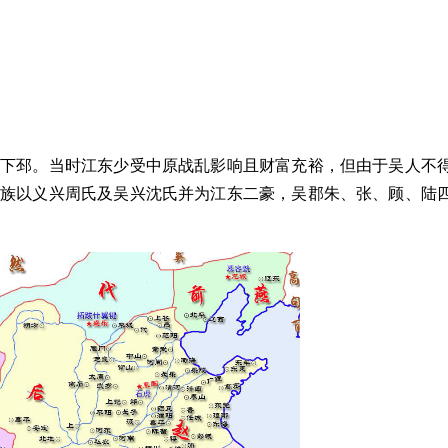
镇下邳。当时江东少受中原战乱影响且财富充裕，但由于吴人不
世族以义兴周氏及吴兴沈氏并为江东二豪，吴郡朱、张、顾、陆