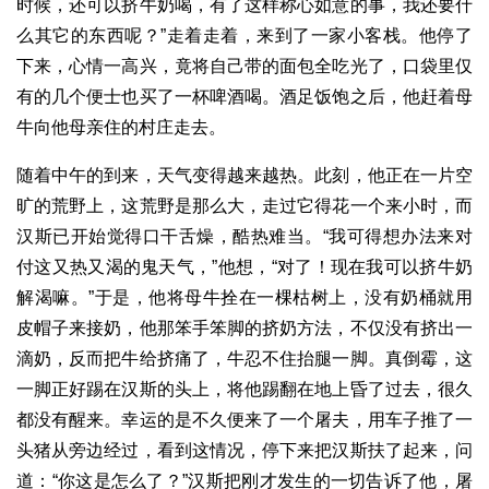
时候，还可以挤牛奶喝，有了这样称心如意的事，我还要什
么其它的东西呢？”走着走着，来到了一家小客栈。他停了
下来，心情一高兴，竟将自己带的面包全吃光了，口袋里仅
有的几个便士也买了一杯啤酒喝。酒足饭饱之后，他赶着母
牛向他母亲住的村庄走去。
随着中午的到来，天气变得越来越热。此刻，他正在一片空
旷的荒野上，这荒野是那么大，走过它得花一个来小时，而
汉斯已开始觉得口干舌燥，酷热难当。“我可得想办法来对
付这又热又渴的鬼天气，”他想，“对了！现在我可以挤牛奶
解渴嘛。”于是，他将母牛拴在一棵枯树上，没有奶桶就用
皮帽子来接奶，他那笨手笨脚的挤奶方法，不仅没有挤出一
滴奶，反而把牛给挤痛了，牛忍不住抬腿一脚。真倒霉，这
一脚正好踢在汉斯的头上，将他踢翻在地上昏了过去，很久
都没有醒来。幸运的是不久便来了一个屠夫，用车子推了一
头猪从旁边经过，看到这情况，停下来把汉斯扶了起来，问
道：“你这是怎么了？”汉斯把刚才发生的一切告诉了他，屠