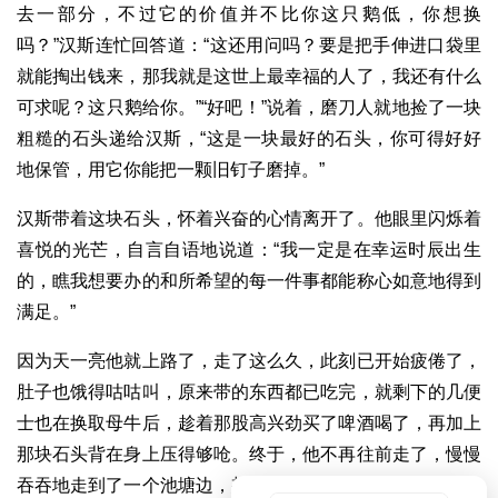
去一部分，不过它的价值并不比你这只鹅低，你想换
吗？”汉斯连忙回答道：“这还用问吗？要是把手伸进口袋里
就能掏出钱来，那我就是这世上最幸福的人了，我还有什么
可求呢？这只鹅给你。”“好吧！”说着，磨刀人就地捡了一块
粗糙的石头递给汉斯，“这是一块最好的石头，你可得好好
地保管，用它你能把一颗旧钉子磨掉。”
汉斯带着这块石头，怀着兴奋的心情离开了。他眼里闪烁着
喜悦的光芒，自言自语地说道：“我一定是在幸运时辰出生
的，瞧我想要办的和所希望的每一件事都能称心如意地得到
满足。”
因为天一亮他就上路了，走了这么久，此刻已开始疲倦了，
肚子也饿得咕咕叫，原来带的东西都已吃完，就剩下的几便
士也在换取母牛后，趁着那股高兴劲买了啤酒喝了，再加上
那块石头背在身上压得够呛。终于，他不再往前走了，慢慢
吞吞地走到了一个池塘边，想在这儿喝点水，休息一会儿。