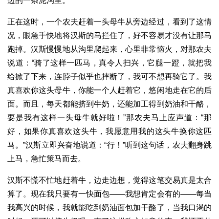
边的一条泥沟里。
正在这时，一个农夫赶着一头母牛从旁边经过，看到了这情
况，眼急手快地将汉斯的马拦住了，好不容易才没有让那马
跑掉。汉斯慢慢地从沟里爬起来，心里非常恼火，对那农夫
说道：“骑了这样一匹马，真令人扫兴，它腿一蹬，就把我
给掀了下来，连脖子似乎也摔断了，我可不想再骑它了。我
真喜欢你这头母牛，你能一个人赶着它，悠闲地走在它的后
面。而且，每天都能挤到牛奶，还能加工得到奶油和干酪，
要是我有这样一头母牛就好啦！”那农夫马上应声道：“那
好，如果你真喜欢这头牛，我愿意用我的这头牛换你这匹
马。”汉斯立即兴奋地说道：“行！”听到这句话，农夫翻身跳
上马，急忙策马而去。
汉斯不慌不忙地赶着牛，边走边想，觉得这笔交易真是太合
算了。现在我只要有一快面包——我想肯定会有的——每当
我高兴的时候，我就能吃到奶油面包加干酪了，当我口渴的