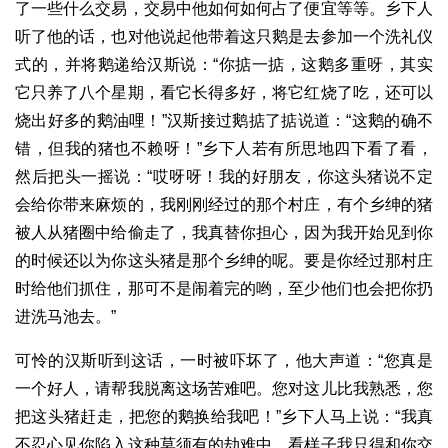
了一些什么交易，交易中他如何如何占了便宜等等。乡下人
听了他的话，也对他说起他带着这只鹅是去参加一个洗礼仪
式的，并将鹅递给汉斯说：“你掂一掂，这鹅多重呀，其实
它只养了八个星期，看它长得多好，将它红烧了吃，还可以
烧出好多的鹅油哩！”汉斯接过鹅掂了掂说道：“这鹅的确不
错，但我的猪也不赖呀！”乡下人若有所思地四下看了看，
然后把头一摇说：“哎呀呀！我的好朋友，你这头猪说不定
会给你带来麻烦的，我刚刚经过的那个村庄，有个乡绅的猪
被人从猪圈中给偷走了，我真替你担心，因为我开始见到你
的时候还以为你这头猪是那个乡绅的呢。要是你经过那村庄
时给他们抓住，那可不是闹着完的哟，至少他们也会把你扔
进洗马池去。”
可怜的汉斯听到这话，一时被吓坏了，他大声道：“您真是
一个好人，请帮我脱离这场苦难吧。您对这儿比我熟悉，您
把这头猪赶走，把您的鹅换给我吧！”乡下人马上说：“我真
不忍心见你陷入这种莫须有的劫难中，看样子我只得和你交