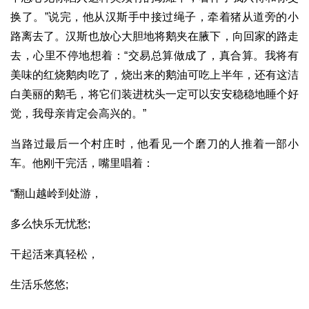
换了。”说完，他从汉斯手中接过绳子，牵着猪从道旁的小
路离去了。汉斯也放心大胆地将鹅夹在腋下，向回家的路走
去，心里不停地想着：“交易总算做成了，真合算。我将有
美味的红烧鹅肉吃了，烧出来的鹅油可吃上半年，还有这洁
白美丽的鹅毛，将它们装进枕头一定可以安安稳稳地睡个好
觉，我母亲肯定会高兴的。”
当路过最后一个村庄时，他看见一个磨刀的人推着一部小
车。他刚干完活，嘴里唱着：
“翻山越岭到处游，
多么快乐无忧愁;
干起活来真轻松，
生活乐悠悠;