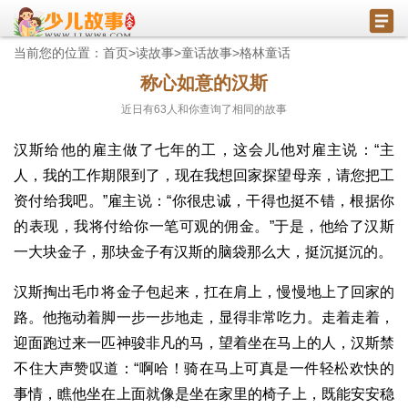
当前您的位置：
首页
>
读故事
>
童话故事
>
格林童话
称心如意的汉斯
近日有
63
人和你查询了相同的故事
汉斯给他的雇主做了七年的工，这会儿他对雇主说：“主
人，我的工作期限到了，现在我想回家探望母亲，请您把工
资付给我吧。”雇主说：“你很忠诚，干得也挺不错，根据你
的表现，我将付给你一笔可观的佣金。”于是，他给了汉斯
一大块金子，那块金子有汉斯的脑袋那么大，挺沉挺沉的。
汉斯掏出毛巾将金子包起来，扛在肩上，慢慢地上了回家的
路。他拖动着脚一步一步地走，显得非常吃力。走着走着，
迎面跑过来一匹神骏非凡的马，望着坐在马上的人，汉斯禁
不住大声赞叹道：“啊哈！骑在马上可真是一件轻松欢快的
事情，瞧他坐在上面就像是坐在家里的椅子上，既能安安稳