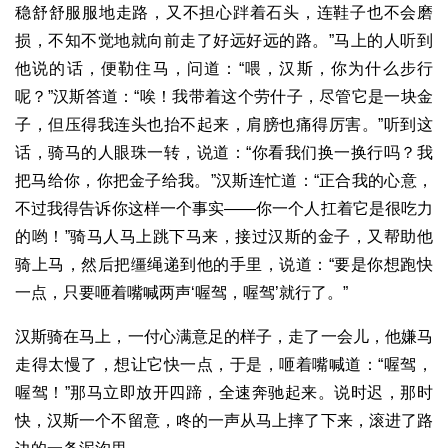
稳舒舒服服地走路，又不担心跘着石头，连鞋子也不会磨
损，不知不觉地就向前走了好远好远的路。”马上的人听到
他说的话，便勒住马，问道：“喂，汉斯，你为什么步行
呢？”汉斯答道：“唉！我带着这个劳什子，尽管它是一块金
子，但压得我连头也抬不起来，肩膀也痛得厉害。”听到这
话，骑马的人眼珠一转，说道：“你看我们换一换行吗？我
把马给你，你把金子给我。”汉斯连忙道：“正合我的心意，
不过我得告诉你这样一个事实——你一个人扛着它是很吃力
的哟！”骑马人马上跳下马来，接过汉斯的金子，又帮助他
骑上马，然后把缰绳递到他的手里，说道：“要是你想跑快
一点，只要咂着嘴喊两声‘喔驾，喔驾’就行了。”
汉斯骑在马上，一付心满意足的样子，走了一会儿，他嫌马
走得太慢了，想让它快一点，于是，咂着嘴喊道：“喔驾，
喔驾！”那马立即放开四蹄，全速奔驰起来。说时迟，那时
快，汉斯一个不留意，咚的一声从马上摔了下来，滚进了路