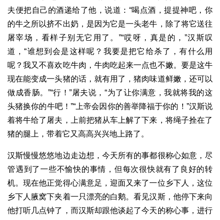
夫便把自己的酒递给了他，说道：“喝点酒，提提神吧，你
的牛之所以挤不出奶，是因为它是一头老牛，除了将它送往
屠宰场，看样子别无它用了。”“哎呀，真是的，”汉斯叹
道，“谁想到会是这样呢？我要是把它给杀了，有什么用
呢？我又不喜欢吃牛肉，牛肉吃起来一点也不嫩。要是这牛
现在能变成一头猪的话，就有用了，猪肉味道鲜嫩，还可以
做成香肠。”“行！”屠夫说，“为了让你满意，我就将我的这
头猪换你的牛吧！”“上帝会因你的善举降福于你的！”汉斯说
着将牛给了屠夫，上前把猪从车上解了下来，将绳子拴在了
猪的腿上，带着它又高高兴兴地上路了。
汉斯慢慢悠悠地边走边想，今天所有的事都很称心如意，尽
管遇到了一些不愉快的事情，但每次很快就有了良好的转
机。现在他正觉得心满意足，迎面又来了一位乡下人，这位
乡下人腋窝下夹着一只漂亮的白鹅。看见汉斯，他停下来向
他打听几点钟了，而汉斯却跟他谈起了今天的称心事，进行