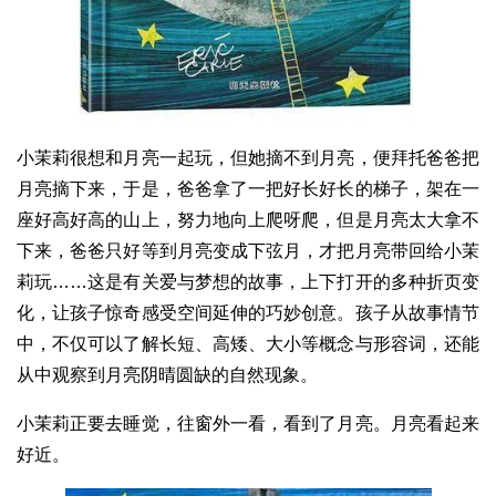
小茉莉很想和月亮一起玩，但她摘不到月亮，便拜托爸爸把
月亮摘下来，于是，爸爸拿了一把好长好长的梯子，架在一
座好高好高的山上，努力地向上爬呀爬，但是月亮太大拿不
下来，爸爸只好等到月亮变成下弦月，才把月亮带回给小茉
莉玩……这是有关爱与梦想的故事，上下打开的多种折页变
化，让孩子惊奇感受空间延伸的巧妙创意。孩子从故事情节
中，不仅可以了解长短、高矮、大小等概念与形容词，还能
从中观察到月亮阴晴圆缺的自然现象。
小茉莉正要去睡觉，往窗外一看，看到了月亮。月亮看起来
好近。