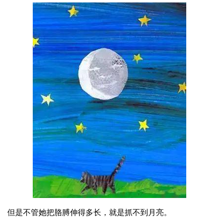
但是不管她把胳膊伸得多长，就是抓不到月亮。