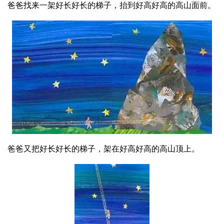
爸爸找来一架好长好长的梯子，抬到好高好高的高山面前。
爸爸又把好长好长的梯子，架在好高好高的高山顶上。