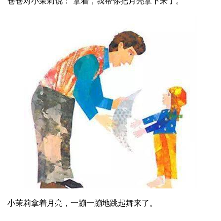
爸爸对小茉莉说：“拿着，我帮你把月亮拿下来了。”
小茉莉拿着月亮，一蹦一蹦地跳起舞来了。