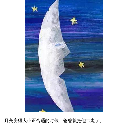
月亮变得大小正合适的时候，爸爸就把他带走了。