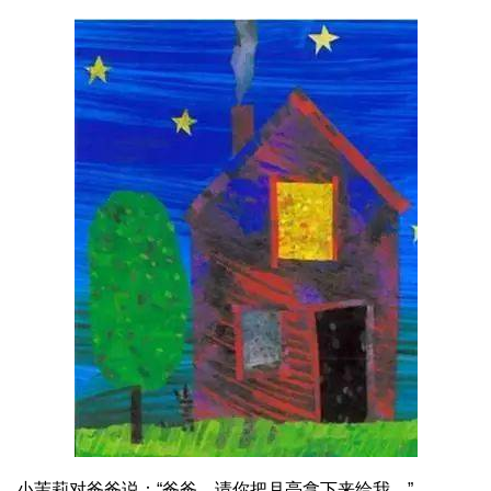
小茉莉对爸爸说：“爸爸，请你把月亮拿下来给我。”