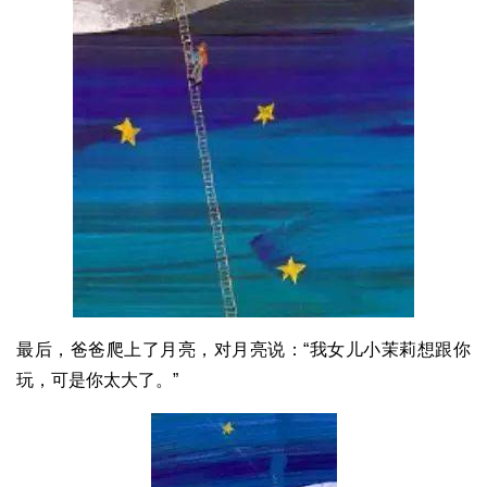
最后，爸爸爬上了月亮，对月亮说：“我女儿小茉莉想跟你
玩，可是你太大了。”