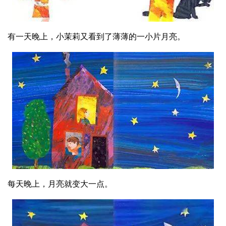
有一天晚上，小茉莉又看到了薄薄的一小片月亮。
每天晚上，月亮就变大一点。