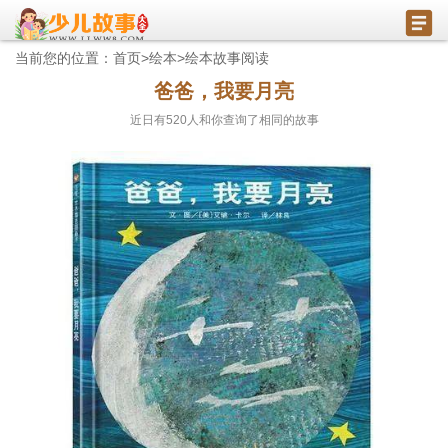
当前您的位置：
首页
>
绘本
>
绘本故事阅读
爸爸，我要月亮
近日有
520
人和你查询了相同的故事