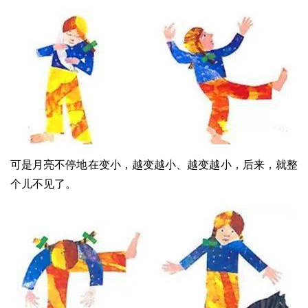
可是月亮不停地在变小，越变越小、越变越小，后来，就整
个儿不见了。