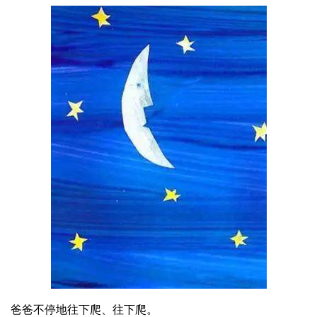
爸爸不停地往下爬、往下爬。