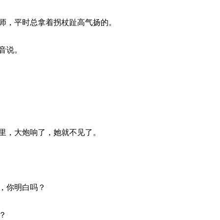
师，平时总拿着拐杖趾高气扬的。
音说。
里，大炮响了，她就不见了。
，你明白吗？
？