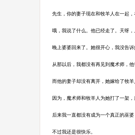
先生，你的妻子现在和牧羊人在一起，
哦，我说了什么。他已经走了。天呀，
晚上婆婆回来了。她很开心，我没告诉
从那以后，我都没有再见到魔术师，他
而他的妻子却没有离开，她嫁给了牧羊
因为，魔术师和牧羊人为她打了一架，
后来我一直都没有成为一个真正的巫婆
不过我还是很快乐。