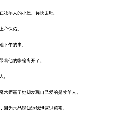
在牧羊人的小屋。你快去吧。
上帝保佑。
她下午的事。
带着他的帐篷离开了。
人。
魔术师赢了她却发现自己爱的是牧羊人。
，因为水晶球知道我泄露过秘密。