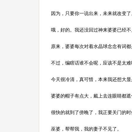
因为，只要你一说出来，未来就改变了
哦，好的。我还没回过神来婆婆已经不
原来，婆婆每次对着水晶球念念有词都
不过，编瞎话谁不会呢，应该不是太难
今天很冷清，真可惜，本来我还想大显
婆婆的帽子有点大，戴上去连眼睛都遮
很快的就到了傍晚了，我正要关门的时
巫婆，帮帮我，我的妻子不见了。