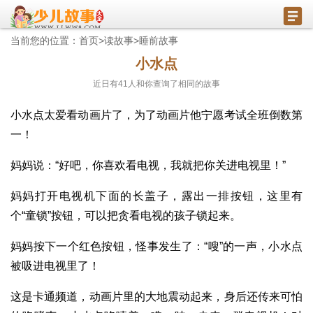
当前您的位置：
首页
>
读故事
>
睡前故事
小水点
近日有
41
人和你查询了相同的故事
小水点太爱看动画片了，为了动画片他宁愿考试全班倒数第
一！
妈妈说：“好吧，你喜欢看电视，我就把你关进电视里！”
妈妈打开电视机下面的长盖子，露出一排按钮，这里有
个“童锁”按钮，可以把贪看电视的孩子锁起来。
妈妈按下一个红色按钮，怪事发生了：“嗖”的一声，小水点
被吸进电视里了！
这是卡通频道，动画片里的大地震动起来，身后还传来可怕