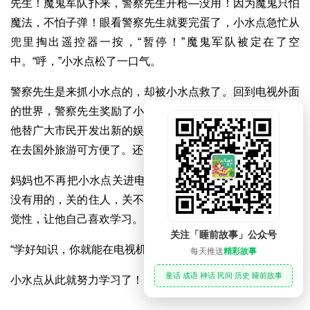
先生！魔鬼军队扑来，警察先生开枪—没用！因为魔鬼只怕
魔法，不怕子弹！眼看警察先生就要完蛋了，小水点急忙从
兜里掏出遥控器一按，“暂停！”魔鬼军队被定在了空
中。“呼，”小水点松了一口气。
警察先生是来抓小水点的，却被小水点救了。回到电视外面
的世界，警察先生奖励了小水点。市长也奖励小水点，因为
他替广大市民开发出新的娱乐方式：到电视机里去！哈，现
在去国外旅游可方便了。还能和名人合影留念！
妈妈也不再把小水点关进电视了，因为她突然明白：“关”是
没有用的，关的住人，关不住心。最重要的是激发孩子的自
觉性，让他自己喜欢学习。
关注「睡前故事」公众号
“学好知识，你就能在电视机里大显身手啦。”妈妈说。
每天推送
精彩故事
童话 成语 神话 民间 历史 睡前故事
小水点从此就努力学习了！