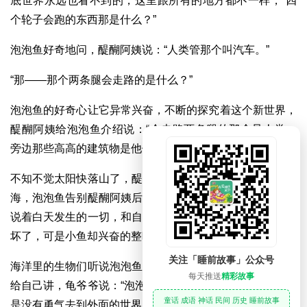
底世界永远也看不到的，这里跟所有的地方都不一样，“四
个轮子会跑的东西那是什么？”
泡泡鱼好奇地问，醍醐阿姨说：“人类管那个叫汽车。”
“那——那个两条腿会走路的是什么？”
泡泡鱼的好奇心让它异常兴奋，不断的探究着这个新世界，
醍醐阿姨给泡泡鱼介绍说：“会走路两条腿的那个是人类，
旁边那些高高的建筑物是他们住的房子。”
不知不觉太阳快落山了，醍醐阿姨带着泡泡鱼急忙赶回到大
海，泡泡鱼告别醍醐阿姨后回到妈妈的身边，骄傲的对妈妈
说着白天发生的一切，和自己所看到的东西，鱼妈妈听后吓
坏了，可是小鱼却兴奋的整晚睡不着。
关注「睡前故事」公众号
海洋里的生物们听说泡泡鱼去到外面的世界，都来找泡泡鱼
每天推送
精彩故事
给自己讲，龟爷爷说：“泡泡鱼你真勇敢，我都120岁了，还
童话 成语 神话 民间 历史 睡前故事
是没有勇气去到外面的世界，你真是个小勇士。”