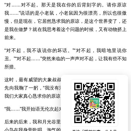
“对……对不起。那天是我在你的后背刻字的。请你原谅
我……”说话的是小老鼠，小老鼠因为很漂亮，所以也很傲
慢，但是现在，它居然恳求我的原谅，是这个世界变了，还
是我在做梦？就在我思考着这个问题的时候，又有动物挤上
前来。
“对不起，我不该说你的坏话。”“对不起，我暗地里说你
丑。”“对不起……”突然来临的一声声对不起，让我有些不知
所措。
这时，最有威望的大象叔叔说话了：“真的很对不起。”它首
先向我鞠了一躬，“我没有治理好月光谷，让你受委屈了。
我们大家真心恳求你的原谅。”
“我……”我开始语无伦次起来了，“没……没关系。”
后来的后来，我和月光谷里的动物们很友好地生活在一起。
小鸟在我身旁歌唱，淘气的小袋鼠把我当作摇篮，小兔趴在