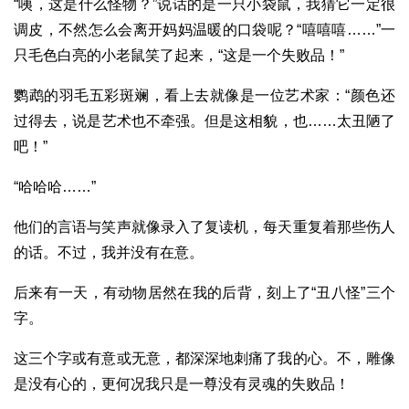
“咦，这是什么怪物？”说话的是一只小袋鼠，我猜它一定很
调皮，不然怎么会离开妈妈温暖的口袋呢？“嘻嘻嘻……”一
只毛色白亮的小老鼠笑了起来，“这是一个失败品！”
鹦鹉的羽毛五彩斑斓，看上去就像是一位艺术家：“颜色还
过得去，说是艺术也不牵强。但是这相貌，也……太丑陋了
吧！”
“哈哈哈……”
他们的言语与笑声就像录入了复读机，每天重复着那些伤人
的话。不过，我并没有在意。
后来有一天，有动物居然在我的后背，刻上了“丑八怪”三个
字。
这三个字或有意或无意，都深深地刺痛了我的心。不，雕像
是没有心的，更何况我只是一尊没有灵魂的失败品！