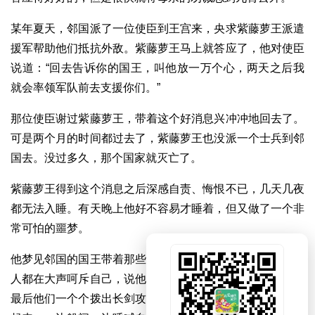
某年夏天，邻国派了一位使臣到王宫来，央求紫藤萝王派遣
援军帮助他们抵抗外敌。紫藤萝王马上就答应了，他对使臣
说道：“回去告诉你的国王，叫他放一万个心，两天之后我
就会率领军队前去支援你们。”
那位使臣谢过紫藤萝王，带着这个好消息兴冲冲地回去了。
可是两个月的时间都过去了，紫藤萝王也没派一个士兵到邻
国去。没过多久，那个国家就灭亡了。
紫藤萝王得到这个消息之后深感自责、悔恨不已，几天几夜
都无法入睡。有天晚上他好不容易才睡着，但又做了一个非
常可怕的噩梦。
他梦见邻国的国王带着那些死去的士兵围在自己床边，每个
人都在大声呵斥自己，说他是个言而无信、没有良心的人。
最后他们一个个拨出长剑攻击自己，紫藤萝王连忙从床上爬