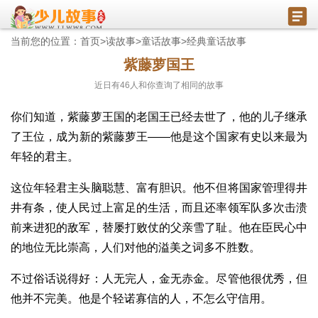
当前您的位置：
首页
>
读故事
>
童话故事
>
经典童话故事
紫藤萝国王
近日有
46
人和你查询了相同的故事
你们知道，紫藤萝王国的老国王已经去世了，他的儿子继承
了王位，成为新的紫藤萝王——他是这个国家有史以来最为
年轻的君主。
这位年轻君主头脑聪慧、富有胆识。他不但将国家管理得井
井有条，使人民过上富足的生活，而且还率领军队多次击溃
前来进犯的敌军，替屡打败仗的父亲雪了耻。他在臣民心中
的地位无比崇高，人们对他的溢美之词多不胜数。
不过俗话说得好：人无完人，金无赤金。尽管他很优秀，但
他并不完美。他是个轻诺寡信的人，不怎么守信用。