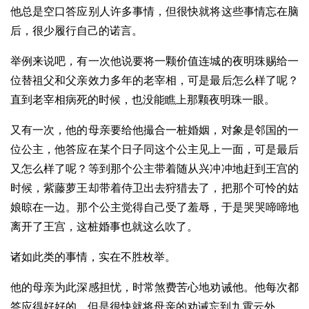
他总是空口答应别人许多事情，但很快就将这些事情忘在脑
后，很少履行自己的诺言。
举例来说吧，有一次他说要将一颗价值连城的夜明珠赐给一
位替祖父和父亲效力多年的老宰相，可是最后怎么样了呢？
直到老宰相病死的时候，也没能瞧上那颗夜明珠一眼。
又有一次，他的母亲要给他撮合一桩婚姻，对象是邻国的一
位公主，他答应在某个日子同这个公主见上一面，可是最后
又怎么样了呢？等到那个公主带着随从兴冲冲地赶到王宫的
时候，紫藤萝王却带着侍卫出去狩猎去了，把那个可怜的姑
娘晾在一边。那个公主觉得自己受了羞辱，于是哭哭啼啼地
离开了王宫，这桩婚事也就这么吹了。
诸如此类的事情，实在不胜枚举。
他的母亲为此深感担忧，时常煞费苦心地劝诫他。他每次都
答应得好好的，但是很快就将母亲的劝诫忘到九霄云外。