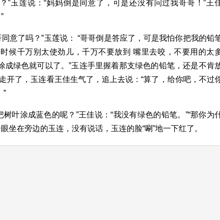
？”玉莲说：“妈妈倒是同意了，可是还没有问过我哥哥！”王
”
同意了吗？”玉莲说： “哥哥倒是答应了，可是我怕你把我的铅
的时候千万别太使劲儿，千万不要放到 嘴里去咬，不要用的太
叶涂成绿色就可以了。”玉连手里握着那支绿色的铅笔，还是不肯
走开了，玉连看王佳生气了，追上去说：“算了，给你吧，不过
”
树叶涂成蓝色的呢？”王佳说：“我没有绿色的铅笔。”“那你为
眼坐在旁边的玉连，没有说话，玉连的脸“唰”地一下红了。