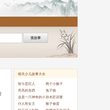
相关少儿故事大全
智斗恶巨人
两个小猴子
亮亮的东西
兔子狼
问
这是一只神奇的小
孙木匠训妻
猫
仆人和女王
猴子偷蛋