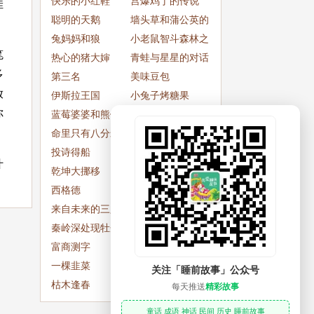
快乐的小红鞋
宫爆鸡丁的传说
佳
聪明的天鹅
墙头草和蒲公英的
兔妈妈和狼
孩子
小老鼠智斗森林之
笔
热心的猪大婶
王
青蛙与星星的对话
多
第三名
美味豆包
放
伊斯拉王国
小兔子烤糖果
你
蓝莓婆婆和熊们在
快乐来自于你的心
一起
命里只有八分米
回澜桥的传说
投诗得船
齐威王明察行赏罚
什
乾坤大挪移
祝融和共工之战
西格德
空中大旅店
来自未来的三只小
长腿蚂蚱
猫
秦岭深处现牡丹
豆使女
富商测字
施耐庵以对联治心
一棵韭菜
病的启示
王震
关注「睡前故事」公众号
枯木逢春
是谁出卖了刺猬
每天推送
精彩故事
童话 成语 神话 民间 历史 睡前故事