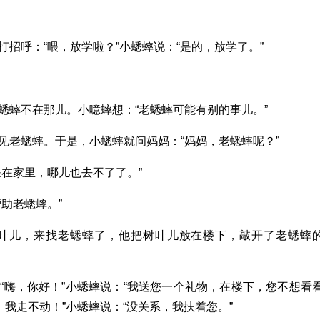
招呼：“喂，放学啦？”小蟋蟀说：“是的，放学了。”
蟋蟀不在那儿。小噫蟀想：“老蟋蟀可能有别的事儿。”
见老蟋蟀。于是，小蟋蟀就问妈妈：“妈妈，老蟋蟀呢？”
呆在家里，哪儿也去不了了。”
助老蟋蟀。”
叶儿，来找老蟋蟀了，他把树叶儿放在楼下，敲开了老蟋蟀
“嗨，你好！”小蟋蟀说：“我送您一个礼物，在楼下，您不想看
，我走不动！”小蟋蟀说：“没关系，我扶着您。”