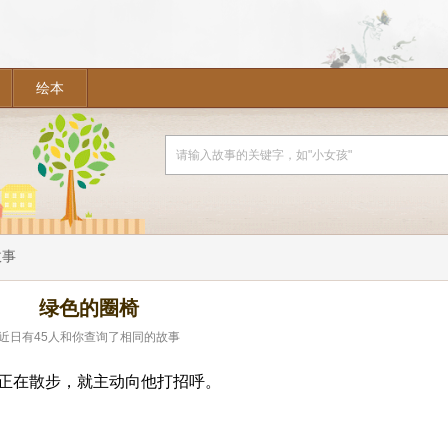
绘本
故事
绿色的圈椅
近日有
45
人和你查询了相同的故事
正在散步，就主动向他打招呼。