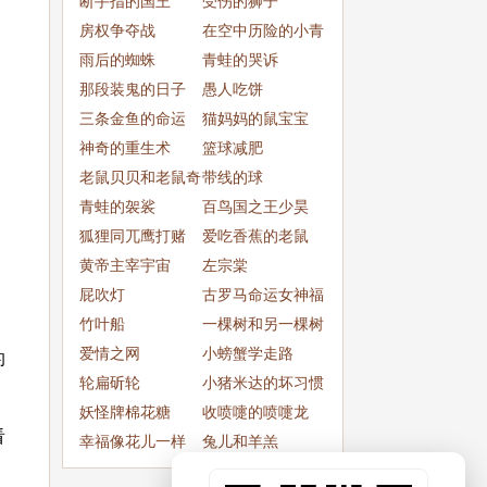
断手指的国王
受伤的狮子
房权争夺战
在空中历险的小青
雨后的蜘蛛
蛙
青蛙的哭诉
那段装鬼的日子
愚人吃饼
三条金鱼的命运
猫妈妈的鼠宝宝
神奇的重生术
篮球减肥
老鼠贝贝和老鼠奇
带线的球
奇
青蛙的袈裟
百鸟国之王少昊
狐狸同兀鹰打赌
爱吃香蕉的老鼠
黄帝主宰宇宙
左宗棠
屁吹灯
古罗马命运女神福
竹叶船
尔图娜
一棵树和另一棵树
爱情之网
小螃蟹学走路
的
轮扁斫轮
小猪米达的坏习惯
妖怪牌棉花糖
收喷嚏的喷嚏龙
看
幸福像花儿一样
兔儿和羊羔