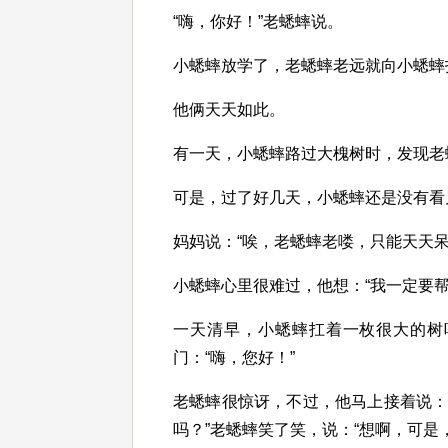
“嗨，你好！”老蟋蟀说。
小蟋蟀放学了，老蟋蟀老远就向小蟋蟀打
他俩天天如此。
有一天，小蟋蟀路过大槐树时，发现老
可是，过了好几天，小蟋蟀还是没有看
妈妈说：“唉，老蟋蟀老喽，只能天天
小蟋蟀心里很难过，他想：“我一定要帮
一天清早，小蟋蟀扛着一枚很大的树
门：“嗨，您好！”
老蟋蟀很惊讶，不过，他马上接着说：
吗？”老蟋蟀笑了笑，说：“想啊，可是