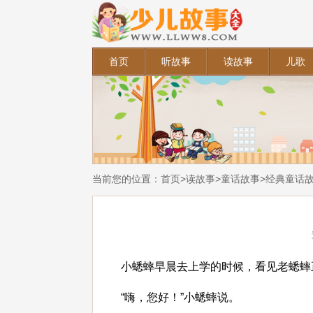
首页
听故事
读故事
儿歌
当前您的位置：
首页
>
读故事
>
童话故事
>
经典童话
小蟋蟀早晨去上学的时候，看见老蟋蟀
“嗨，您好！”小蟋蟀说。