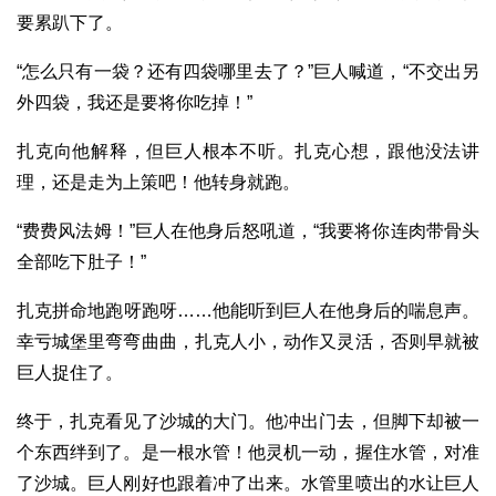
要累趴下了。
“怎么只有一袋？还有四袋哪里去了？”巨人喊道，“不交出另
外四袋，我还是要将你吃掉！”
扎克向他解释，但巨人根本不听。扎克心想，跟他没法讲
理，还是走为上策吧！他转身就跑。
“费费风法姆！”巨人在他身后怒吼道，“我要将你连肉带骨头
全部吃下肚子！”
扎克拼命地跑呀跑呀……他能听到巨人在他身后的喘息声。
幸亏城堡里弯弯曲曲，扎克人小，动作又灵活，否则早就被
巨人捉住了。
终于，扎克看见了沙城的大门。他冲出门去，但脚下却被一
个东西绊到了。是一根水管！他灵机一动，握住水管，对准
了沙城。巨人刚好也跟着冲了出来。水管里喷出的水让巨人