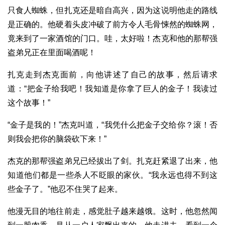
只食人蜘蛛，但扎克还是暗自高兴，因为这说明他走的路线
是正确的。他硬着头皮冲破了前方令人毛骨悚然的蜘蛛网，
竟来到了一家酒馆的门口。哇，太好啦！杰克和他的那帮强
盗弟兄正在里面喝酒呢！
扎克走到杰克面前，向他讲述了自己的故事，然后请求
道：“把金子给我吧！我知道是你拿了巨人的金子！我读过
这个故事！”
“金子是我的！”杰克叫道，“我凭什么把金子交给你？滚！否
则我会把你的脑袋砍下来！”
杰克的那帮强盗弟兄已经拔出了剑。扎克赶紧退了出来，他
知道他们都是一些杀人不眨眼的家伙。“我永远也得不到这
些金子了。”他忍不住哭了起来。
他漫无目的地往前走，感觉肚子越来越饿。这时，他忽然闻