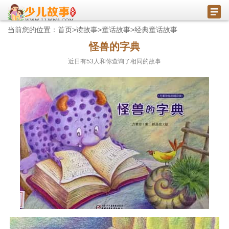
当前您的位置：
首页
>
读故事
>
童话故事
>
经典童话故事
怪兽的字典
近日有
53
人和你查询了相同的故事