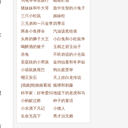
乌龟爷爷去旅行
砌猪栏墙
有
猪妹妹和牛大哥
急中生智的小兔子
三只小松鼠
姊妹松
三兄弟和一只金苹
四季豆
果
两条小鱼撑伞
汽油该奖给谁
在
头疼的狮子大王
小白兔和小松鼠争
喝醉酒的被子
小草帽
玉精之碧玉仙子
赤兔
不听劝说的小仓鼠
卖荔枝的小男孩
金鸡仙童和冬笋姑
小袋鼠换尾巴
娘
狗出庭受审
嘲王安石
天上挂白龙传说
[戏曲]蝗娘娘看戏
狐狸和刺藤
过
科学家：好奇爱问
地毯下的老虎和马
的伽利略
小蚂蚁过桥
种子的童话
小水滴下凡记
小矮人
生命无高下
秀才治无赖
方