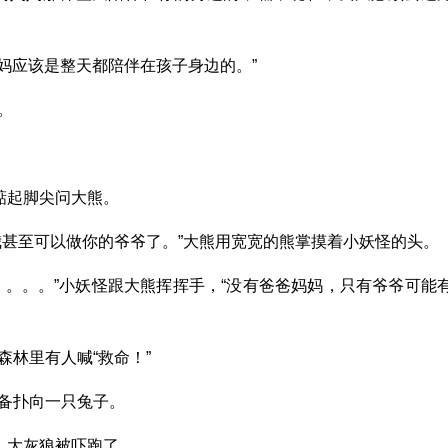
妈妈应该是整天都陪伴在孩子身边的。”
。
踮起脚尖问大熊。
我甚至可以做你的爷爷了。”大熊用宽宽的熊掌摸着小妖怪的头。
。。。。”小妖怪跟大熊挥挥手，“没有爸爸妈妈，只有爷爷可能
林里有人喊“救命！”
备扑向一只兔子。
，大灰狼被吓跑了。