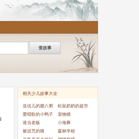
相关少儿故事大全
送信儿的腊八粥
松鼠奶奶的超市
爱唱歌的小鸭子
宠物猪
山
谁当老板
小海豚
被诅咒的猪
森林学校