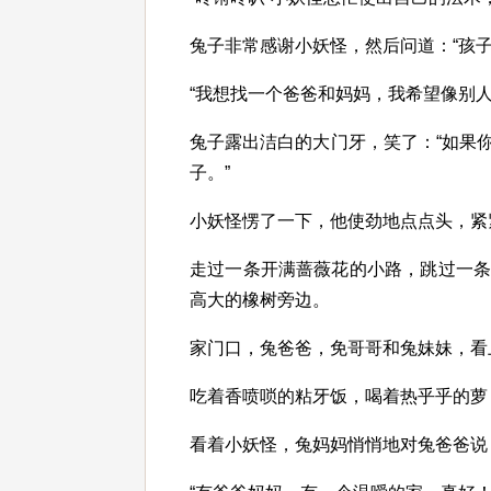
兔子非常感谢小妖怪，然后问道：“孩
“我想找一个爸爸和妈妈，我希望像别
兔子露出洁白的大门牙，笑了：“如果
子。”
小妖怪愣了一下，他使劲地点点头，紧
走过一条开满蔷薇花的小路，跳过一
高大的橡树旁边。
家门口，兔爸爸，免哥哥和兔妹妹，看
吃着香喷唢的粘牙饭，喝着热乎乎的萝
看着小妖怪，兔妈妈悄悄地对兔爸爸说