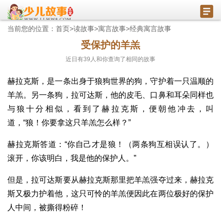
当前您的位置：
首页
>
读故事
>
寓言故事
>
经典寓言故事
受保护的羊羔
近日有
39
人和你查询了相同的故事
赫拉克斯，是一条出身于狼狗世界的狗，守护着一只温顺的
羊羔。另一条狗，拉可达斯，他的皮毛、口鼻和耳朵同样也
与狼十分相似，看到了赫拉克斯，便朝他冲去，叫
道，“狼！你要拿这只羊羔怎么样？”
赫拉克斯答道：“你自己才是狼！（两条狗互相误认了。）
滚开，你该明白，我是他的保护人。”
但是，拉可达斯要从赫拉克斯那里把羊羔强夺过来，赫拉克
斯又极力护着他，这只可怜的羊羔便因此在两位极好的保护
人中间，被撕得粉碎！