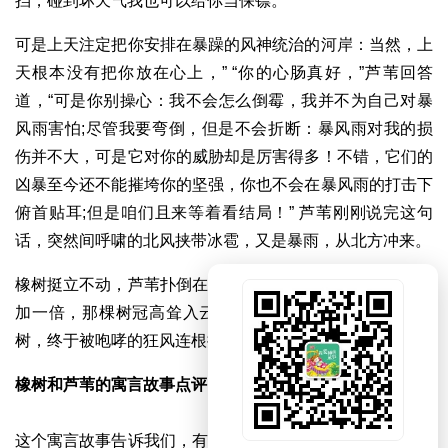
挡，碰到坏天气我也可以给你当保镖。
可是上天注定把你安排在暴躁的风神统治的河岸：当然，上
天根本没有把你放在心上，” “你的心肠真好，”芦苇回答
道，“可是你别操心：我不会怎么倒霉，我并不为自己对暴
风雨害怕;尽管我要弯倒，但是不会折断：暴风雨对我的损
伤并不大，可是它对你的威胁却是厉害得多！不错，它们的
凶暴至今还不能摧垮你的坚强，你也不会在暴风雨的打击下
俯首贴耳;但是咱们且来等着看结局！” 芦苇刚刚说完这句
话，突然间呼啸的北风挟带冰雹，又是暴雨，从北方冲来。
橡树挺立不动，芦苇扑倒在地，狂风暴跳如雷，它的力量增
加一倍，那棵树冠高耸入云，树根深入浓荫下土壤里的橡
树，终于被咆哮的狂风连根拔了出来。
橡树和芦苇的寓言故事点评
这个寓言故事告诉我们，有些东西既然是优点，也有可能是