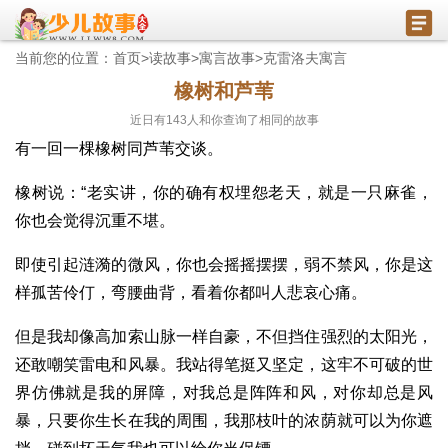
当前您的位置：
首页
>
读故事
>
寓言故事
>
克雷洛夫寓言
橡树和芦苇
近日有
143
人和你查询了相同的故事
有一回一棵橡树同芦苇交谈。
橡树说：“老实讲，你的确有权埋怨老天，就是一只麻雀，
你也会觉得沉重不堪。
即使引起涟漪的微风，你也会摇摇摆摆，弱不禁风，你是这
样孤苦伶仃，弯腰曲背，看着你都叫人悲哀心痛。
但是我却像高加索山脉一样自豪，不但挡住强烈的太阳光，
还敢嘲笑雷电和风暴。我站得笔挺又坚定，这牢不可破的世
界仿佛就是我的屏障，对我总是阵阵和风，对你却总是风
暴，只要你生长在我的周围，我那枝叶的浓荫就可以为你遮