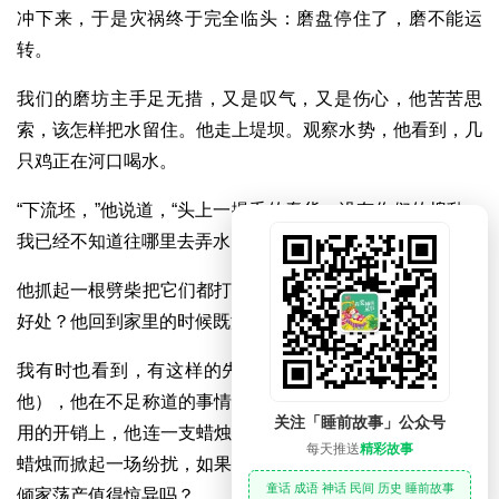
冲下来，于是灾祸终于完全临头：磨盘停住了，磨不能运
转。
我们的磨坊主手足无措，又是叹气，又是伤心，他苦苦思
索，该怎样把水留住。他走上堤坝。观察水势，他看到，几
只鸡正在河口喝水。
“下流坯，”他说道，“头上一撮毛的蠢货，没有你们的捣乱，
我已经不知道往哪里去弄水，而你们却到这里拚命喝水。”
他抓起一根劈柴把它们都打死，他这样干能给自己带来什么
好处？他回到家里的时候既没有鸡，也没有水。
我有时也看到，有这样的先生，（这一则寓言就是赠送给
他），他在不足称道的事情上不惜浪费千金，可是在日常家
关注「睡前故事」公众号
用的开销上，他连一支蜡烛都要斤斤较量，他喜欢为了一支
每天推送
精彩故事
蜡烛而掀起一场纷扰，如果有人也是这样谨小慎微，那么他
童话 成语 神话 民间 历史 睡前故事
倾家荡产值得惊异吗？