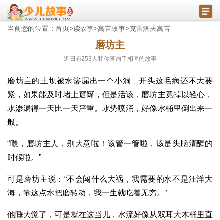
当前您的位置：
首页
>
读故事
>
寓言故事
>
克雷洛夫寓言
磨坊主
近日有
253
人和你查询了相同的故事
磨坊主的土坝被水渗漏出一个小洞，开头这毛病还不大要
紧，如果能及时堵上窟窿，但是活该，磨坊主竟掉以轻心，
水渗漏得一天比一天严重。水势喷涌，好像水桶里倒出来一
般。
“喂，磨坊主人，别大意啦！该管一管啦，该是头脑清醒的
时候啦。”
可是磨坊主说：“不会闯什么大祸，我需要的水不是汪洋大
海，靠这点水把磨转动，我一生就吃着无穷。”
他睡大觉了，可是就在这当儿，水流好像从双耳大木桶里直