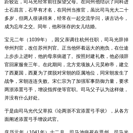
距较近，司马光经常前往探望父母。在同州他结识了同科进
士石昌言，石早有才名，在同州当推官，虽比司马光大二十
多岁，但两人很谈得来，经常在一起交流学问，谈古访今，
成为忘年之交。同年，他和张存的女儿结婚。
宝元二年（1039年），因父亲调往杭州任职，司马光辞掉
华州判官，改任苏州判官。正当他怀着远大的抱负，在仕途
上步步上进时，他的母亲病逝了。按照封建礼教，他必须辞
官回家服丧三年。在此期间，北方党项族人元昊称帝，建立
了西夏国，西夏为了摆脱对宋朝的臣属地位，同宋朝发生了
战争，宋朝连连失败。宋仁宗为了加强军事防御力量，要求
两浙添置弓手，增设指挥使等官职。司马父子认为这样做，
并没有什么好处。
于是由司马光代父草拟《论两浙不宜添置弓手状》，从各方
面阐述添置弓手增设武官。
庆历元年（1041年）十二月，司马池病死在晋州，司马光