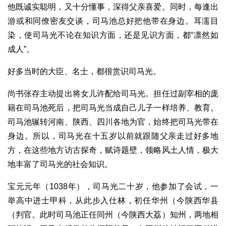
他既诚实聪明，又十分懂事，深得父亲喜爱。同时，每逢出
游或和同僚密友交谈，司马池总好把他带在身边。耳濡目
染，使司马光不论在知识方面，还是见识方面，都“凛然如
成人”。
好多当时的大臣、名士，都很赏识司马光。
尚书张存主动提出将女儿许配给司马光。担任过副宰相的庞
籍在司马池死后，把司马光当成自己儿子一样培养、教育。
司马池辗转河南、陕西、四川各地为官，始终把司马光带在
身边。所以，司马光在十五岁以前就跟随父亲走过好多地
方，在这些地方访古探奇，赋诗题壁，领略风土人情，极大
地丰富了司马光的社会知识。
宝元元年（1038年），司马光二十岁，他参加了会试，一
举高中进士甲科，从此步入仕林，初任华州（今陕西华县
（判官。此时司马池正任同州（今陕西大荔）知州，两地相