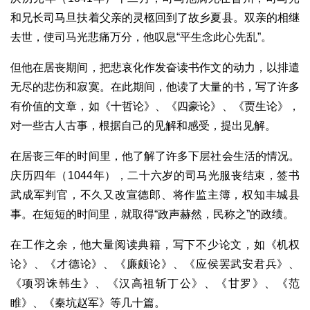
和兄长司马旦扶着父亲的灵柩回到了故乡夏县。双亲的相继
去世，使司马光悲痛万分，他叹息“平生念此心先乱”。
但他在居丧期间，把悲哀化作发奋读书作文的动力，以排遣
无尽的悲伤和寂寞。在此期间，他读了大量的书，写了许多
有价值的文章，如《十哲论》、《四豪论》、《贾生论》，
对一些古人古事，根据自己的见解和感受，提出见解。
在居丧三年的时间里，他了解了许多下层社会生活的情况。
庆历四年（1044年），二十六岁的司马光服丧结束，签书
武成军判官，不久又改宣德郎、将作监主簿，权知丰城县
事。在短短的时间里，就取得“政声赫然，民称之”的政绩。
在工作之余，他大量阅读典籍，写下不少论文，如《机权
论》、《才德论》、《廉颇论》、《应侯罢武安君兵》、
《项羽诛韩生》、《汉高祖斩丁公》、《甘罗》、《范
睢》、《秦坑赵军》等几十篇。