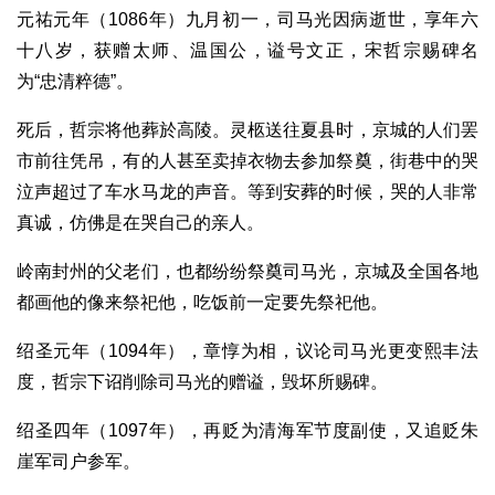
元祐元年（1086年）九月初一，司马光因病逝世，享年六
十八岁，获赠太师、温国公，谥号文正，宋哲宗赐碑名
为“忠清粹德”。
死后，哲宗将他葬於高陵。灵柩送往夏县时，京城的人们罢
市前往凭吊，有的人甚至卖掉衣物去参加祭奠，街巷中的哭
泣声超过了车水马龙的声音。等到安葬的时候，哭的人非常
真诚，仿佛是在哭自己的亲人。
岭南封州的父老们，也都纷纷祭奠司马光，京城及全国各地
都画他的像来祭祀他，吃饭前一定要先祭祀他。
绍圣元年（1094年），章惇为相，议论司马光更变熙丰法
度，哲宗下诏削除司马光的赠谥，毁坏所赐碑。
绍圣四年（1097年），再贬为清海军节度副使，又追贬朱
崖军司户参军。