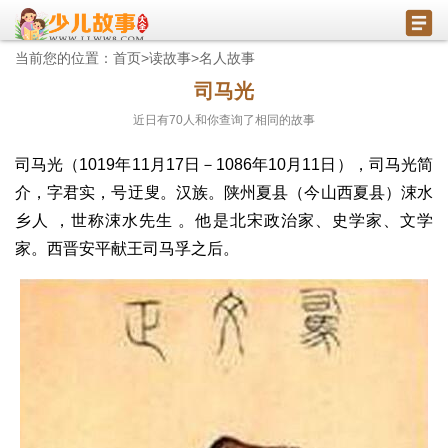
当前您的位置：
首页
>
读故事
>
名人故事
司马光
近日有
70
人和你查询了相同的故事
司马光（1019年11月17日－1086年10月11日），司马光简
介，字君实，号迂叟。汉族。陕州夏县（今山西夏县）涑水
乡人 ，世称涑水先生 。他是北宋政治家、史学家、文学
家。西晋安平献王司马孚之后。