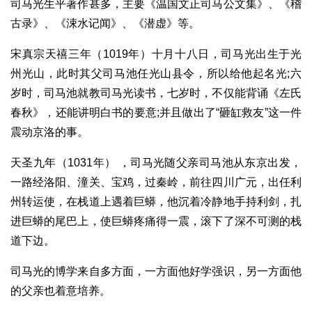
司马光生平著作甚多，主要《温国文正司马公文集》、《稽
古录》、《涑水记闻》、《潜虚》等。
宋真宗天禧三年（1019年）十月十八日，司马光出生于光
州光山，此时其父司马池任光山县令，所以给他起名光;六
岁时，司马池就教司马光读书，七岁时，不仅能背诵《左氏
春秋》，还能讲明白书的要意;并且做出了“砸缸救友”这一件
震动京洛的事。
天圣九年（1031年） ，司马光随父亲司马池从东京出发，
一路经洛阳、潼关、宝鸡，过秦岭，前往四川广元，出任利
州转运使，在栈道上遇着巨蟒，他沉着冷静地手持利剑，扎
进巨蟒的尾巴上，使巨蟒疼痛得一震，滚下了深不可测的栈
道下边。
司马光的博学来自多方面，一方面他好学强识，另一方面他
的父亲也着意培养。