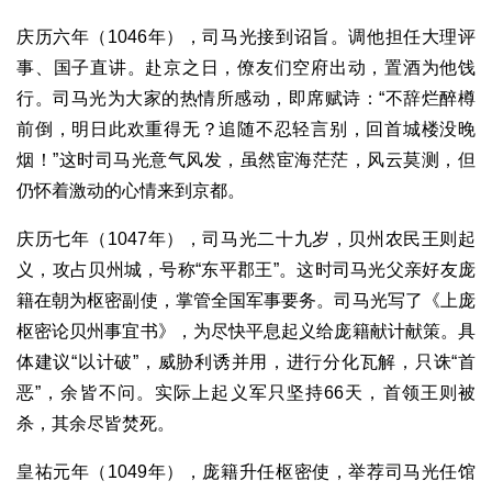
庆历六年（1046年），司马光接到诏旨。调他担任大理评
事、国子直讲。赴京之日，僚友们空府出动，置酒为他饯
行。司马光为大家的热情所感动，即席赋诗：“不辞烂醉樽
前倒，明日此欢重得无？追随不忍轻言别，回首城楼没晚
烟！”这时司马光意气风发，虽然宦海茫茫，风云莫测，但
仍怀着激动的心情来到京都。
庆历七年（1047年），司马光二十九岁，贝州农民王则起
义，攻占贝州城，号称“东平郡王”。这时司马光父亲好友庞
籍在朝为枢密副使，掌管全国军事要务。司马光写了《上庞
枢密论贝州事宜书》，为尽快平息起义给庞籍献计献策。具
体建议“以计破”，威胁利诱并用，进行分化瓦解，只诛“首
恶”，余皆不问。实际上起义军只坚持66天，首领王则被
杀，其余尽皆焚死。
皇祐元年（1049年），庞籍升任枢密使，举荐司马光任馆