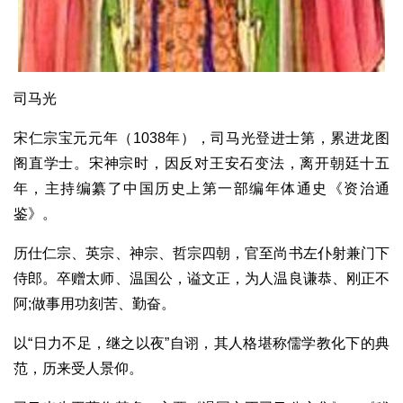
司马光
宋仁宗宝元元年（1038年），司马光登进士第，累进龙图
阁直学士。宋神宗时，因反对王安石变法，离开朝廷十五
年，主持编纂了中国历史上第一部编年体通史《资治通
鉴》。
历仕仁宗、英宗、神宗、哲宗四朝，官至尚书左仆射兼门下
侍郎。卒赠太师、温国公，谥文正，为人温良谦恭、刚正不
阿;做事用功刻苦、勤奋。
以“日力不足，继之以夜”自诩，其人格堪称儒学教化下的典
范，历来受人景仰。