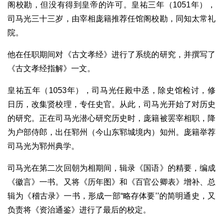
阁校勘，但没有得到皇帝的许可。皇祐三年（1051年），
司马光三十三岁，由宰相庞籍推荐任馆阁校勘，同知太常礼
院。
他在任职期间对《古文孝经》进行了系统的研究，并撰写了
《古文孝经指解》一文。
皇祐五年（1053年），司马光任殿中丞，除史馆检讨，修
日历，改集贤校理，专任史官。从此，司马光开始了对历史
的研究。正在司马光潜心研究历史时，庞籍被罢宰相职，降
为户部侍郎，出任郓州（今山东郓城境内）知州。庞籍举荐
司马光为郓州典学。
司马光在第二次回朝为相期间，辑录《国语》的精要，编成
《徽言》一书。又将《历年图》和《百官公卿表》增补、总
辑为《稽古录》一书，形成一部“略存体要’’的简明通史，又
负责将《资治通鉴》进行了最后的校定。