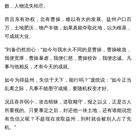
败，人物流失殆尽。
而且东有孙权，北有曹操，难以有大的发展。益州户口百
万，土地肥沃，物产丰饶，如果真能夺取此地，以为根基，
可成就大业。
”刘备仍然担心：“如今与我水火不同的是曹操，曹操峻急，
我便宽厚，曹操暴虐，我便仁慈，曹操狡诈，我便忠诚。凡
事与他相反，才有今天的成就。
如今为得益州，失信于天下，能行吗？”庞统说：“如今正当
乱离之际，凡事不能墨守成规，要随机权变才好。
况且吞并弱小，攻击暗昧，逆取顺守，报之以义，正是古人
所重视的。只要事定之后，封还他一块土地，还有谁能说您
有负信义呢？不趁现在攻取益州，到时就会被别人占了先
机。”