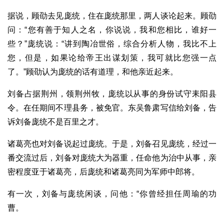
据说，顾劭去见庞统，住在庞统那里，两人谈论起来。顾劭
问：“您有善于知人之名，你说说，我和您相比，谁好一
些？”庞统说：“讲到陶冶世俗，综合分析人物，我比不上
您，但是，如果论给帝王出谋划策，我可就比您强一点
了。”顾劭认为庞统的话有道理，和他亲近起来。
刘备占据荆州，领荆州牧，庞统以从事的身份试守耒阳县
令。在任期间不理县务，被免官。东吴鲁肃写信给刘备，告
诉刘备庞统不是百里之才。
诸葛亮也对刘备说起过庞统。于是，刘备召见庞统，经过一
番交流过后，刘备对庞统大为器重，任命他为治中从事，亲
密程度亚于诸葛亮，后庞统和诸葛亮同为军师中郎将。
有一次，刘备与庞统闲谈，问他：“你曾经担任周瑜的功
曹。