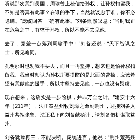
听说那次我到吴国，周瑜曾上秘信给孙权，让孙权扣留我，
不知是否真有此事？在谁的手下，当然就该忠于谁，你不必
隐瞒。”庞统回答：“确有此事。”刘备慨然叹息：“当时我正
在危急之中，有求于孙权，所以不能不去见他。
去了，竟差一点落到周瑜手中！”刘备还说：“天下智谋之
士，所见略同。
孔明那时也劝我不要去，而且一再坚持，想来也是怕孙权扣
留我。我当时却认为孙权所要提防的是北面的曹操，应该希
望有我做他的援手，所以才坚持去见他，一点也没有疑虑。
现在想来，这确实是一步险棋，并非万全之计。”建安十六
年（211年），法正奉益州牧刘璋之命到荆州，迎接刘备入
益州共拒张鲁。法正私下向刘备献秘计，请刘备借机谋取益
州。
刘备犹豫再三，不能决断。庞统进言，他说：“荆州荒芜残