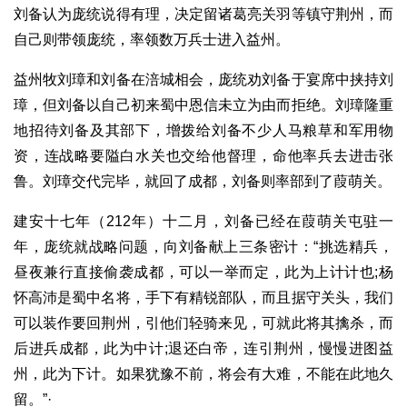
刘备认为庞统说得有理，决定留诸葛亮关羽等镇守荆州，而
自己则带领庞统，率领数万兵士进入益州。
益州牧刘璋和刘备在涪城相会，庞统劝刘备于宴席中挟持刘
璋，但刘备以自己初来蜀中恩信未立为由而拒绝。刘璋隆重
地招待刘备及其部下，增拨给刘备不少人马粮草和军用物
资，连战略要隘白水关也交给他督理，命他率兵去进击张
鲁。刘璋交代完毕，就回了成都，刘备则率部到了葭萌关。
建安十七年（212年）十二月，刘备已经在葭萌关屯驻一
年，庞统就战略问题，向刘备献上三条密计：“挑选精兵，
昼夜兼行直接偷袭成都，可以一举而定，此为上计计也;杨
怀高沛是蜀中名将，手下有精锐部队，而且据守关头，我们
可以装作要回荆州，引他们轻骑来见，可就此将其擒杀，而
后进兵成都，此为中计;退还白帝，连引荆州，慢慢进图益
州，此为下计。如果犹豫不前，将会有大难，不能在此地久
留。”·