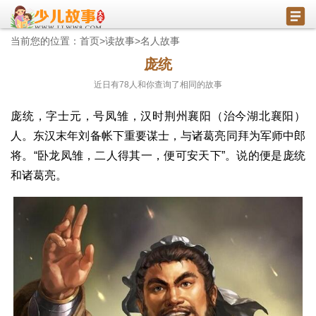
当前您的位置：
首页
>
读故事
>
名人故事
庞统
近日有
78
人和你查询了相同的故事
庞统，字士元，号凤雏，汉时荆州襄阳（治今湖北襄阳）
人。东汉末年刘备帐下重要谋士，与诸葛亮同拜为军师中郎
将。“卧龙凤雏，二人得其一，便可安天下”。说的便是庞统
和诸葛亮。