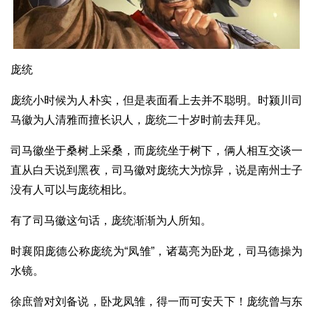
庞统
庞统小时候为人朴实，但是表面看上去并不聪明。时颍川司
马徽为人清雅而擅长识人，庞统二十岁时前去拜见。
司马徽坐于桑树上采桑，而庞统坐于树下，俩人相互交谈一
直从白天说到黑夜，司马徽对庞统大为惊异，说是南州士子
没有人可以与庞统相比。
有了司马徽这句话，庞统渐渐为人所知。
时襄阳庞德公称庞统为“凤雏”，诸葛亮为卧龙，司马德操为
水镜。
徐庶曾对刘备说，卧龙凤雏，得一而可安天下！庞统曾与东