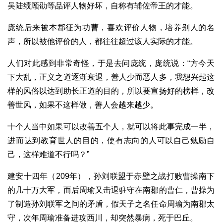
吴陆绩顾劭等品评人物好坏，自称有辅佐帝王的才能。
庞统后来被本郡征为功曹，喜欢评价人物，培养别人的名
声，所以被他评价的人，都往往超过该人实际的才能。
人们对此感到非常奇怪，于是去问庞统，庞统说：“方今天
下大乱，正义之道逐渐衰退，善人少而恶人多，我想兴起这
样的风俗以达到助长正道的目的，所以要宣扬好的榜样，改
善世风，如果不这样做，善人会越来越少。
十个人当中如果可以改善五个人，就可以将此事完成一半，
进而达到教育世人的目的，使有志向的人可以自己勉励自
己，这样难道不行吗？”
建安十四年（209年），孙刘联盟于赤壁之战打败曹操南下
的几十万大军，而后周瑜又击退驻守在南郡的曹仁，曹操为
了制造孙刘联军之间的矛盾，假天子之名任命周瑜为南郡太
守，次年周瑜准备进攻西川，却突然暴病，死于巴丘。