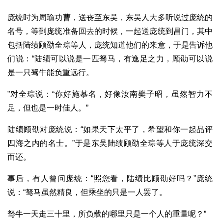
庞统时为周瑜功曹，送丧至东吴，东吴人大多听说过庞统的
名号，等到庞统准备回去的时候，一起送庞统到昌门，其中
包括陆绩顾劭全琮等人，庞统知道他们的来意，于是告诉他
们说：“陆绩可以说是一匹驽马，有逸足之力，顾劭可以说
是一只驽牛能负重远行。
”对全琮说：“你好施慕名，好像汝南樊子昭，虽然智力不
足，但也是一时佳人。”
陆绩顾劭对庞统说：“如果天下太平了，希望和你一起品评
四海之内的名士。”于是东吴陆绩顾劭全琮等人于庞统深交
而还。
事后，有人曾问庞统：“照您看，陆绩比顾劭好吗？”庞统
说：“驽马虽然精良，但乘坐的只是一人罢了。
驽牛一天走三十里，所负载的哪里只是一个人的重量呢？”