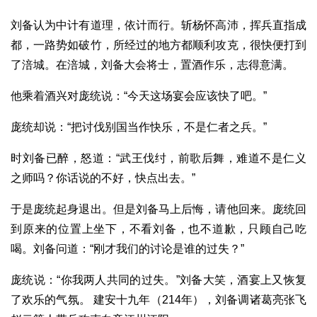
刘备认为中计有道理，依计而行。斩杨怀高沛，挥兵直指成
都，一路势如破竹，所经过的地方都顺利攻克，很快便打到
了涪城。在涪城，刘备大会将士，置酒作乐，志得意满。
他乘着酒兴对庞统说：“今天这场宴会应该快了吧。”
庞统却说：“把讨伐别国当作快乐，不是仁者之兵。”
时刘备已醉，怒道：“武王伐纣，前歌后舞，难道不是仁义
之师吗？你话说的不好，快点出去。”
于是庞统起身退出。但是刘备马上后悔，请他回来。庞统回
到原来的位置上坐下，不看刘备，也不道歉，只顾自己吃
喝。刘备问道：“刚才我们的讨论是谁的过失？”
庞统说：“你我两人共同的过失。”刘备大笑，酒宴上又恢复
了欢乐的气氛。 建安十九年（214年），刘备调诸葛亮张飞