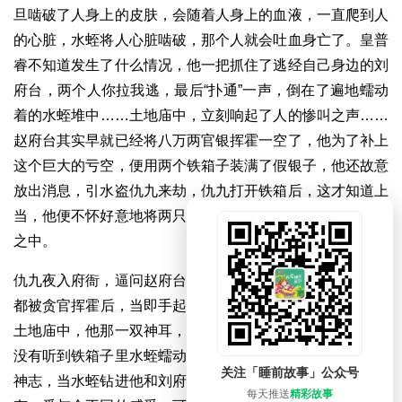
旦啮破了人身上的皮肤，会随着人身上的血液，一直爬到人
的心脏，水蛭将人心脏啮破，那个人就会吐血身亡了。皇普
睿不知道发生了什么情况，他一把抓住了逃经自己身边的刘
府台，两个人你拉我逃，最后“扑通”一声，倒在了遍地蠕动
着的水蛭堆中……土地庙中，立刻响起了人的惨叫之声……
赵府台其实早就已经将八万两官银挥霍一空了，他为了补上
这个巨大的亏空，便用两个铁箱子装满了假银子，他还故意
放出消息，引水盗仇九来劫，仇九打开铁箱后，这才知道上
当，他便不怀好意地将两只假官银箱全都丢到了滚滚的闽江
之中。
仇九夜入府衙，逼问赵府台税银的下落，当他知道那些银子
都被贪官挥霍后，当即手起刀落，杀了赵府台……皇普睿在
土地庙中，他那一双神耳，虽然听出了银子的真假，但他却
没有听到铁箱子里水蛭蠕动的声音，他显然也是被贪心迷了
关注「睡前故事」公众号
神志，当水蛭钻进他和刘府台身体的时候，相信两个人都会
每天推送
精彩故事