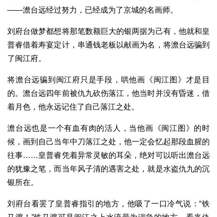
——澹台远经过努力，已经成为了京城的名画师。
刘府台做梦都想将那笔数额巨大的银两据为己有，他就和皇
普睿借着寿宴定计，串通钱老板以献画为名，将澹台远骗到
了闽江府。
将澹台远骗到闽江府只是手段，哄他画《闽江图》才是目
的。澹台远四年前被仇九砍伤落江，他当时并没有昏迷，借
着月色，他永远记住了自己落江之处。
澹台远也是一个有血有肉的活人，当他画《闽江图》的时
候，画到自己当年中刀落江之处，他一定会忆起那段血腥的
往事……皇普睿凭着异常灵敏的耳朵，绝对可以听出澹台远
的犹豫之笔，而当年风子清的遇害之处，就是水盗仇九的沉
银所在。
刘府台看罢了皇普睿指引的地方，他吸了一口冷气说：“铁