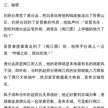
三、秘密
刘府台厚赏了澹台远，然后亲自将他和钱老板送出了荷香山
庄。刘府台回到了皇普睿的书房，他低声问：“皇普先生，
您听到澹台远运笔作画，画笔在《闽江图》上停顿的地方了
吗？”
皇普睿摸索着走到了《闽江图》前，他用手往画上一点
道：“停顿之处，就在此地！”
澹台远原是闽江府人氏，他的老师就是本地最有名的画家风
子清。四年前，当时的赵府台将闽江府的全部税银八万两装
在了两只大铁箱中，然后派官船载着大铁箱，直奔京城而
去。
风子清和当年的赵府台关系很好，他正好要到京城办事，便
领着徒弟澹台远一起坐着官船，直奔京城。可是船行闽江，