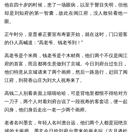
他在四十岁的时候，患了一场眼病，以至于瞽目失明，但他
却是刘知府的第一智囊，故此在闽江府，没人敢轻看他一
眼。
正午时分，皇普睿正要宣布寿宴开始，就在这时，门口迎客
的仆人高喊道：“高老爷、钱老爷到！”
高老爷是个米商，钱老爷是个木材商，他们两个不仅是闽江
府的首富，而且都将生意做到了京城。今日刘府台过生日，
他们特意从京城请来了两个画师，然后一路急行，赶回了闽
江府，到荷香山庄为刘大人祝寿来了。
高钱二人别看表面上嘻嘻哈哈，可是背地里都恨不得给对方
一刀子，两个人对着刘府台说了一段祝寿的客套话，便一起
闪身，他们身后走出一老一少两个画师。
老者名叫墨玄，年轻人名叫澹台远，他们两个人都是冠绝京
城的大画师。墨玄今日给刘府台带来的画名叫《古月遒松