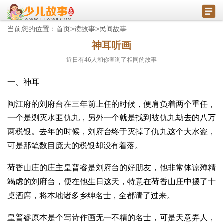
当前您的位置：
首页
>
读故事
>
民间故事
神耳听画
近日有
46
人和你查询了相同的故事
一、神耳
闽江府的刘府台在三年前上任的时候，便肩负着两个重任，
一个是剿灭水匪仇九，另外一个就是找到被仇九劫去的八万
两税银。去年的时候，刘府台终于灭掉了仇九这个大水盗，
可是那笔数目庞大的税银却没有着落。
荷香山庄的庄主皇普睿是刘府台的好朋友，他非常体谅殚精
竭虑的刘府台，便在他生日这天，特意在荷香山庄中摆了十
桌酒席，将本地诸多乡绅名士，全都请了过来。
皇普睿原本是个写诗作画无一不精的名士，可是天意弄人，