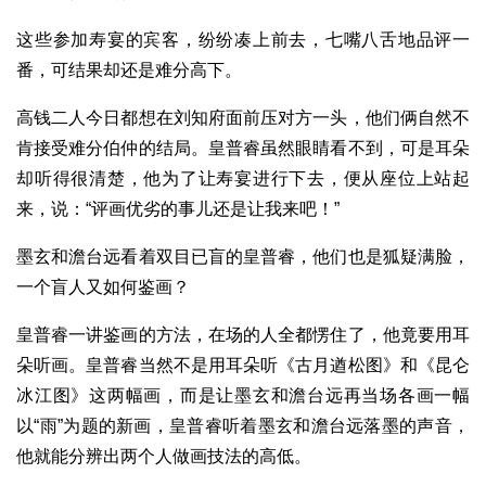
这些参加寿宴的宾客，纷纷凑上前去，七嘴八舌地品评一
番，可结果却还是难分高下。
高钱二人今日都想在刘知府面前压对方一头，他们俩自然不
肯接受难分伯仲的结局。皇普睿虽然眼睛看不到，可是耳朵
却听得很清楚，他为了让寿宴进行下去，便从座位上站起
来，说：“评画优劣的事儿还是让我来吧！”
墨玄和澹台远看着双目已盲的皇普睿，他们也是狐疑满脸，
一个盲人又如何鉴画？
皇普睿一讲鉴画的方法，在场的人全都愣住了，他竟要用耳
朵听画。皇普睿当然不是用耳朵听《古月遒松图》和《昆仑
冰江图》这两幅画，而是让墨玄和澹台远再当场各画一幅
以“雨”为题的新画，皇普睿听着墨玄和澹台远落墨的声音，
他就能分辨出两个人做画技法的高低。