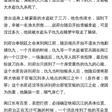
遭遇水盗，满船的人只逃了澹台远一个，剩下的人，全都被
大水盗仇九杀死了。
澹台远身上被蒙面的水盗砍了三刀，他负伤潜水，泅到下
游，幸被一名渔夫所救……赵府台随后开始查贼拿盗，可是
没过多久，他就被水盗头子仇九在睡梦中取走了脑袋。
刘府台奉朝廷之命来到闽江府，随后领兵开始不遗余力地剿
捕仇九，一个月前的时候，仇九等一干水盗被官兵困在闽江
的一个江汊中，一场邀战后，仇九等人因不肯投降，最后纷
纷拔刀自杀。刘府台只抓到了一个身受重伤的仇九的心腹。
这个水匪告诉刘府台，仇九当时劫银杀人后，他随后便将那
两大铁箱子官银沉到杀人地点的闽江之中！（原作者：翡
翠）这个水匪还没等告诉刘府台那笔官银的沉江之处，便因
为伤重，他脑袋一歪，咽气身亡了。
闽江长有百里，若想打捞，必须确定铁箱沉江的具体位置。
刘府台正在无计可施的时候，一个消息传到了他的耳朵里