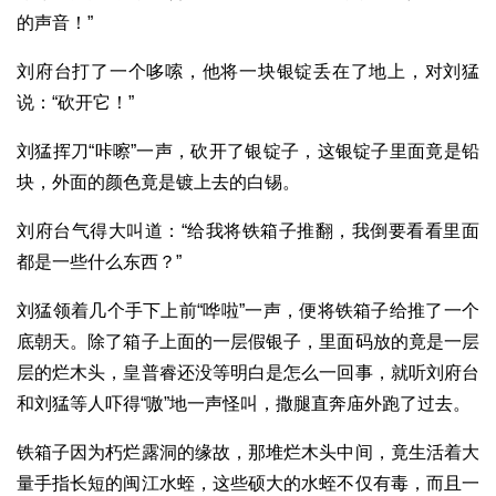
的声音！”
刘府台打了一个哆嗦，他将一块银锭丢在了地上，对刘猛
说：“砍开它！”
刘猛挥刀“咔嚓”一声，砍开了银锭子，这银锭子里面竟是铅
块，外面的颜色竟是镀上去的白锡。
刘府台气得大叫道：“给我将铁箱子推翻，我倒要看看里面
都是一些什么东西？”
刘猛领着几个手下上前“哗啦”一声，便将铁箱子给推了一个
底朝天。除了箱子上面的一层假银子，里面码放的竟是一层
层的烂木头，皇普睿还没等明白是怎么一回事，就听刘府台
和刘猛等人吓得“嗷”地一声怪叫，撒腿直奔庙外跑了过去。
铁箱子因为朽烂露洞的缘故，那堆烂木头中间，竟生活着大
量手指长短的闽江水蛭，这些硕大的水蛭不仅有毒，而且一