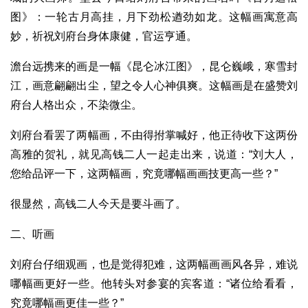
图》：一轮古月高挂，月下劲松遒劲如龙。这幅画寓意高
妙，祈祝刘府台身体康健，官运亨通。
澹台远携来的画是一幅《昆仑冰江图》，昆仑巍峨，寒雪封
江，画意翩翩出尘，望之令人心神俱爽。这幅画是在盛赞刘
府台人格出众，不染微尘。
刘府台看罢了两幅画，不由得拊掌喊好，他正待收下这两份
高雅的贺礼，就见高钱二人一起走出来，说道：“刘大人，
您给品评一下，这两幅画，究竟哪幅画画技更高一些？”
很显然，高钱二人今天是要斗画了。
二、听画
刘府台仔细观画，也是觉得犯难，这两幅画画风各异，难说
哪幅画更好一些。他转头对参宴的宾客道：“诸位给看看，
究竟哪幅画更佳一些？”