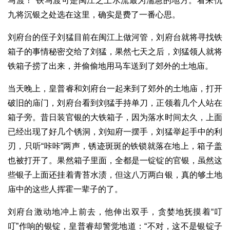
马渡！”铁马渡可是闽江之上水流最为湍急的地方。看来仇
九将沉银之处选在这里，确实是费了一番心思。
刘府台的侄子刘猛目前在闽江上做河管，刘府台就将寻找铁
箱子的事情秘密交给了刘猛，果然七天之后，刘猛领人就将
铁箱子捞了出来，并偷偷地用马车送到了郊外的土地庙。
当天晚上，皇普睿和刘府台一起来到了郊外的土地庙，打开
破旧的庙门，刘府台看到刘猛手持单刀，正领着几个人站在
箱子旁。昔日装官银的大铁箱子，因为落水时间太久，上面
已经出现了好几个锈洞，刘知府一摆手，刘猛举起手中的利
刃，只听“咔咔”两声，锈迹斑斑的铁锁就落在地上，箱子盖
也被打开了。果然箱子里面，全都是一锭锭的官银，虽然这
些银子上面还挂着青苔水渍，但这八万两白银，真的够土地
庙中的这些人挥霍一辈子的了。
刘府台激动地冲上前去，他伸出双手，贪婪地抚摸着“叮
叮”作响的银锭，皇普睿却警觉地道：“不对，这不是银锭子