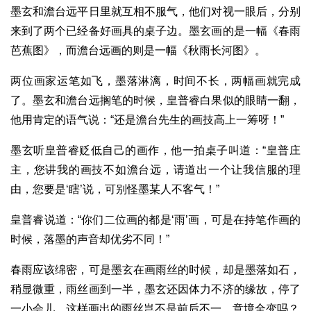
墨玄和澹台远平日里就互相不服气，他们对视一眼后，分别
来到了两个已经备好画具的桌子边。墨玄画的是一幅《春雨
芭蕉图》，而澹台远画的则是一幅《秋雨长河图》。
两位画家运笔如飞，墨落淋漓，时间不长，两幅画就完成
了。墨玄和澹台远搁笔的时候，皇普睿白果似的眼睛一翻，
他用肯定的语气说：“还是澹台先生的画技高上一筹呀！”
墨玄听皇普睿贬低自己的画作，他一拍桌子叫道：“皇普庄
主，您讲我的画技不如澹台远，请道出一个让我信服的理
由，您要是‘瞎’说，可别怪墨某人不客气！”
皇普睿说道：“你们二位画的都是‘雨’画，可是在持笔作画的
时候，落墨的声音却优劣不同！”
春雨应该绵密，可是墨玄在画雨丝的时候，却是墨落如石，
稍显微重，雨丝画到一半，墨玄还因体力不济的缘故，停了
一小会儿，这样画出的雨丝岂不是前后不一，意境全变吗？