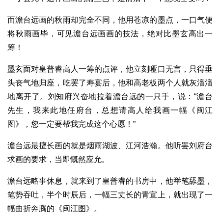
而澹台远画的秋雨却完全不同，他用苍凉的墨点，一口气便
将秋雨画毕，可见澹台远画画的技法，绝对比墨玄高出一
筹！
墨玄面对皇普睿高人一筹的点评，他立刻哑口无言，只得垂
头丧气地归座，吃罢了寿宴后，他和高老板两个人就灰溜溜
地离开了。刘知府兴奋地拉着澹台远的一只手，说：“澹台
先生，我来此地任府台，总想请高人给我画一幅《闽江
图》，您一定要帮我完成这个心愿！”
澹台远最擅长画的就是烟雨湖波、江河浩瀚。他听罢刘府台
求画的要求，当即慨然应允。
澹台远略事休息，就来到了皇普睿的书房中，他举笔舔墨，
笔势吞吐，半个时辰后，一幅三丈长的青宣上，就出现了一
幅曲折奔腾的《闽江图》。