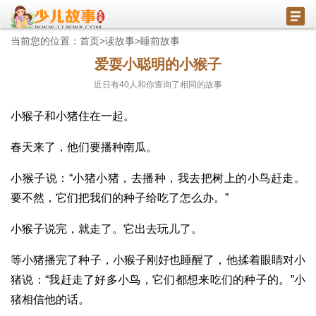
当前您的位置：
首页
>
读故事
>
睡前故事
爱耍小聪明的小猴子
近日有
40
人和你查询了相同的故事
小猴子和小猪住在一起。
春天来了，他们要播种南瓜。
小猴子说：“小猪小猪，去播种，我去把树上的小鸟赶走。
要不然，它们把我们的种子给吃了怎么办。”
小猴子说完，就走了。它出去玩儿了。
等小猪播完了种子，小猴子刚好也睡醒了，他揉着眼睛对小
猪说：“我赶走了好多小鸟，它们都想来吃们的种子的。”小
猪相信他的话。