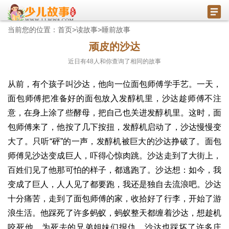
当前您的位置：
首页
>
读故事
>
睡前故事
顽皮的沙达
近日有
48
人和你查询了相同的故事
从前，有个孩子叫沙达，他向一位面包师傅学手艺。一天，
面包师傅把准备好的面包放入发醇机里，沙达趁师傅不注
意，在身上涂了些酵母，把自己也关进发醇机里。这时，面
包师傅来了，他按了几下按扭，发醇机启动了，沙达慢慢变
大了。只听“砰”的一声，发醇机被巨大的沙达挣破了。面包
师傅见沙达变成巨人，吓得心惊肉跳。沙达走到了大街上，
百姓们见了他那可怕的样子，都逃跑了。沙达想：如今，我
变成了巨人，人人见了都要跑，我还是独自去流浪吧。沙达
十分痛苦，走到了面包师傅的家，收拾好了行李，开始了游
浪生活。他踩死了许多蚂蚁，蚂蚁整天都缠着沙达，想趁机
咬死他，为死去的兄弟姐妹们报仇。沙达也踩坏了许多庄