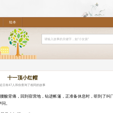
绘本
十一顶小红帽
近日有
47
人和你查询了相同的故事
得腰酸背痛，回到宿营地，钻进帐篷，正准备休息时，听到了叫
声问。