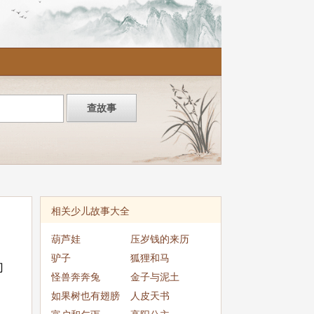
相关少儿故事大全
葫芦娃
压岁钱的来历
驴子
狐狸和马
门
怪兽奔奔兔
金子与泥土
如果树也有翅膀
人皮天书