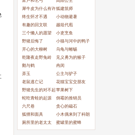
富户和乞丐
高阳公主
犀牛皮为什么有许
狐建筑师
绝
多皱纹
终生怀才不遇
小动物避暑
有趣的回文联
越俎代庖
三个懒人的愿望
小吏烹鱼
野猪后悔了
小猫与河中的鸭子
开心的大柳树
乌龟与蜥蜴
乾隆夜走野兔岭
见义勇为的猴子
鹅与鹤
冉闵
弄玉
公主与驴子
红
老鼠逃亡记
花猫宝宝交朋友
野猪先生的对不起
苹果树下
蛇吃青蛙的起源
倒霉的推销员
六尺巷
贪心的磁石
狐狸和面具
小木偶来到了科朗
厕所里的老太太
多镇
蜜罐里的蜜蜂