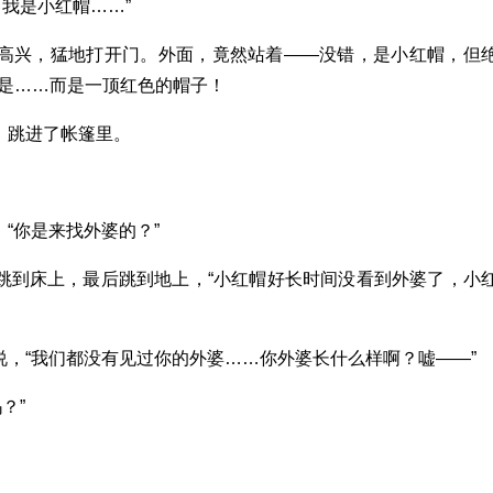
我是小红帽……”
阵高兴，猛地打开门。外面，竟然站着——没错，是小红帽，但
是……而是一顶红色的帽子！
，跳进了帐篷里。
，“你是来找外婆的？”
又跳到床上，最后跳到地上，“小红帽好长时间没看到外婆了，小
说，“我们都没有见过你的外婆……你外婆长什么样啊？嘘——”
？”
。