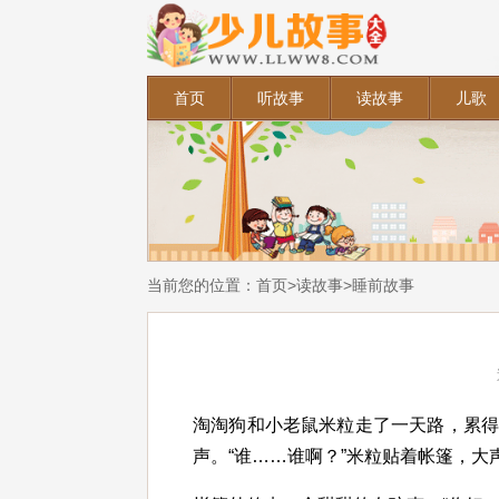
首页
听故事
读故事
儿歌
当前您的位置：
首页
>
读故事
>
睡前故事
淘淘狗和小老鼠米粒走了一天路，累
声。“谁……谁啊？”米粒贴着帐篷，大