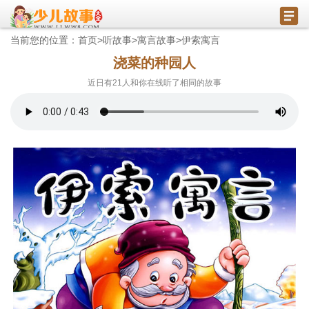
当前您的位置：
首页
>
听故事
>
寓言故事
>
伊索寓言
浇菜的种园人
近日有
21
人和你在线听了相同的故事