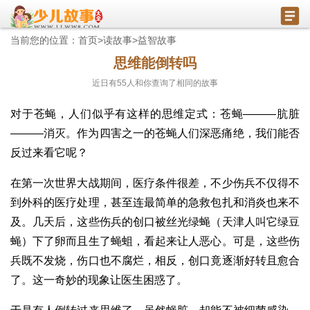
当前您的位置：
首页
>
读故事
>
益智故事
思维能倒转吗
近日有
55
人和你查询了相同的故事
对于苍蝇，人们似乎有这样的思维定式：苍蝇———肮脏
———消灭。作为四害之一的苍蝇人们深恶痛绝，我们能否
反过来看它呢？
在第一次世界大战期间，医疗条件很差，不少伤兵不仅得不
到外科的医疗处理，甚至连最简单的急救包扎和消炎也来不
及。几天后，这些伤兵的创口被丝光绿蝇（天津人叫它绿豆
蝇）下了卵而且生了蝇蛆，看起来让人恶心。可是，这些伤
兵既不发烧，伤口也不腐烂，相反，创口竟逐渐好转且愈合
了。这一奇妙的现象让医生困惑了。