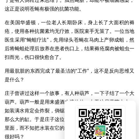
于是有人倒转过来思维了。虽然蝇脏，却能不被细菌感染，
这正是说明苍蝇有极强的抗菌功能。
在美国华盛顿，一位老人长期卧床，身上长了大面积的褥
疮，使用各种抗菌素均无疗效，医院束手无策了。一位当地
医生采用“蝇蛆疗法”，先用绿头苍蝇在马肉上产卵成蛆，然
后将蝇蛆处理后放养在患者伤口上，结果褥疮腐肉被蛆虫一
扫而光，伤口很快愈合了。
用最肮脏的东西完成了最圣洁的“工作”，这不是反向思维又
是什么？
庄子曾讲过这样一个故事，有人种葫芦，一下子结了一个大
葫芦。葫芦一般是用来盛酒水液体的，由于这只葫芦太大，
如装满水肯定会炸裂，倘锯开用它的一半当瓢舀水用又没有
那么大的缸。于是庄子这位哲人说话了，你们只知把水装在
里面，而不知把水装在它的外面，把它放在河中当船用不是
很好吗？