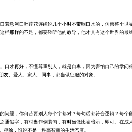
以口若悬河口吐莲花连续说几个小时不带咽口水的，仿佛整个世
有这样那样的不足，都要聆听他的教导，他才具有这个世界的最
弄。口才再好，不懂尊重别人，就是自卑，因为害怕自己的学问
朋友、爱人、家人、同事，都当做征服的对象。
性的问题，你何苦要别人每个字都对？每句话都符合逻辑？每个
当之通假字，有时当作倒装句，有时当做比喻暗示，即可。在成
。糊涂，谁说不是一种高智商的生活态度。