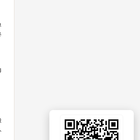
界
终
得
段
人