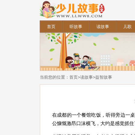
首页
听故事
读故事
儿歌
当前您的位置：
首页
>
读故事
>
益智故事
在成都的一个餐馆吃饭，听得旁边一
公慷慨激昂口沫横飞，大约是感觉抓住