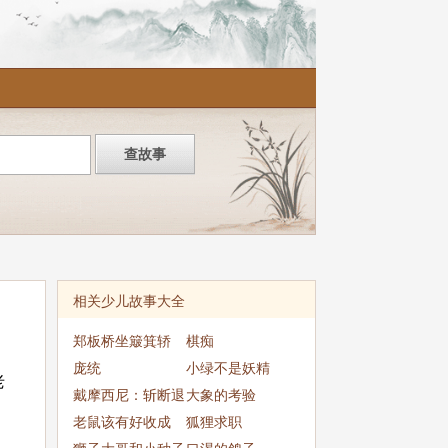
相关少儿故事大全
郑板桥坐簸箕轿
棋痴
庞统
小绿不是妖精
老
戴摩西尼：斩断退
大象的考验
路
老鼠该有好收成
狐狸求职