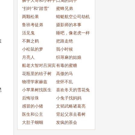
狮子大哥和小种子
口渴的鸽子
“扫叶”和“踏雪”
蜜蜂兄弟
两颗松果
蜻蜓航空公司劫机
鲁班考徒弟
事件
摄影师的本事
活见鬼
睡吧，像老虎一样
不舞之鹤
把路走绝
寒
小松鼠的梦
我小时候
月亮人
织荨麻的姑娘
船老大智对吕洞宾
有毒的蜜糖
花瓶里的桔子树
高傲的马
物理学家赫兹
坐怀不乱
凳
小苹果树找医生
喜欢冬天的雪花兔
后悔珍珠
小兔子找妈妈
感冒的小猪
文韬武略诸葛亮
医生和公主
背起父亲去看树
大肚子蝈蝈
发疯的茶会
，