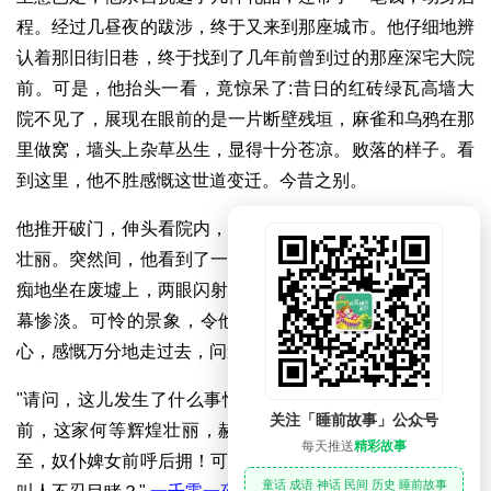
程。经过几昼夜的跋涉，终于又来到那座城市。他仔细地辨
认着那旧街旧巷，终于找到了几年前曾到过的那座深宅大院
前。可是，他抬头一看，竟惊呆了:昔日的红砖绿瓦高墙大
院不见了，展现在眼前的是一片断壁残垣，麻雀和乌鸦在那
里做窝，墙头上杂草丛生，显得十分苍凉。败落的样子。看
到这里，他不胜感慨这世道变迁。今昔之别。
他推开破门，伸头看院内，也是残痕余迹，全无当年的豪华
壮丽。突然间，他看到了一个破衣烂衫。满面愁容的人，呆
痴地坐在废墟上，两眼闪射着万般无奈的凄苦的神色。这一
幕惨淡。可怜的景象，令他不寒而栗。他不禁生出恻隐之
心，感慨万分地走过去，问道:
"请问，这儿发生了什么事情？这家主人遭了什么难？几年
关注「睡前故事」公众号
前，这家何等辉煌壮丽，赫赫不可一世，贵宾挚友接踵而
每天推送
精彩故事
至，奴仆婢女前呼后拥！可是如今怎么变成如此破烂不堪，
童话 成语 神话 民间 历史 睡前故事