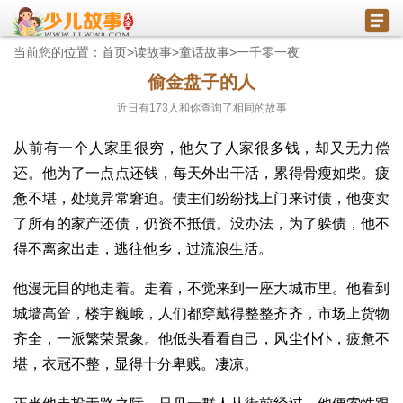
当前您的位置：
首页
>
读故事
>
童话故事
>
一千零一夜
偷金盘子的人
近日有
173
人和你查询了相同的故事
从前有一个人家里很穷，他欠了人家很多钱，却又无力偿
还。他为了一点点还钱，每天外出干活，累得骨瘦如柴。疲
惫不堪，处境异常窘迫。债主们纷纷找上门来讨债，他变卖
了所有的家产还债，仍资不抵债。没办法，为了躲债，他不
得不离家出走，逃往他乡，过流浪生活。
他漫无目的地走着。走着，不觉来到一座大城市里。他看到
城墙高耸，楼宇巍峨，人们都穿戴得整整齐齐，市场上货物
齐全，一派繁荣景象。他低头看看自己，风尘仆仆，疲惫不
堪，衣冠不整，显得十分卑贱。凄凉。