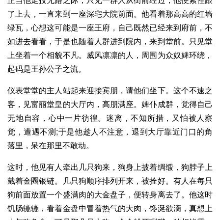
正当他走投无路之际，只见一群人从街前经过，他便索性跟
了上去，一直来到一座深宅大院前面。他看着那高高的红墙
绿瓦，心想这可能是一座王府，自己既然已经来到府前，不
如进去看看，于是也随着人群进到院内，来到堂前。只见堂
上坐着一个相貌不凡。威风凛凛的人，周围为众奴婢环绕，
起码是王孙公子之流。
仪表堂堂的主人站起来迎接宾朋，请他们坐下。这个不速之
客，见富丽堂皇的大厅内，高朋满座。婢仆成群，觉得自己
无地自容，心中一片彷徨。迷离，不知所措，又怕被人察
觉，遭遇不测;于是他趁人不注意，退到大厅靠近门口的角
落里，呆在那里不敢动。
这时，他见有人牵出几只狗来，狗身上披着绸缎，狗脖子上
戴着金圈银链。几只狗顺序排列开来，被拴好。有人在每只
狗前面放置一个盛满肉的大金盘子，便转身离去了。他这时
饥肠辘辘，看着金盘中冒着热气的大肉，馋涎欲滴，真想上