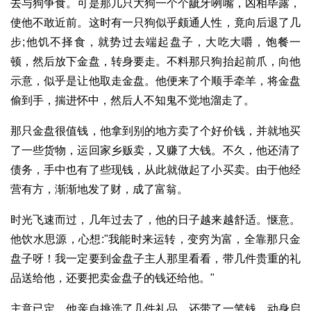
去与狗争食。可是那几只大狗一个个龇牙咧嘴，凶相毕露，
使他不敢近前。这时有一只狗似乎颇通人性，竟向后退了几
步;他饥不择食，就势过去端起盘子，大吃大嚼，饱餐一
顿，然后放下金盘，转身要走。不料那只狗抬起前爪，向他
示意，似乎是让他取走金盘。他便来了个顺手牵羊，将金盘
偷到手，揣进怀中，然后人不知鬼不觉地溜走了。
那只金盘很值钱，他拿到别的地方卖了个好价钱，并就地买
了一些货物，运回家乡贩卖，又赚了大钱。不久，他还清了
债务，手中也有了些现钱，从此就做起了小买卖。由于他经
营有方，渐渐地发了财，成了富翁。
时光飞速而过，几年过去了，他的日子越来越舒适。惬意。
他饮水思源，心想:"我能时来运转，变穷为富，全靠那只金
盘子呀！我一定要到金盘子主人那里看看，带几件贵重的礼
品送给他，还要把卖金盘子的钱还给他。"
主意已定，他亲自挑选了几件礼品，还带了一笔钱，动身启