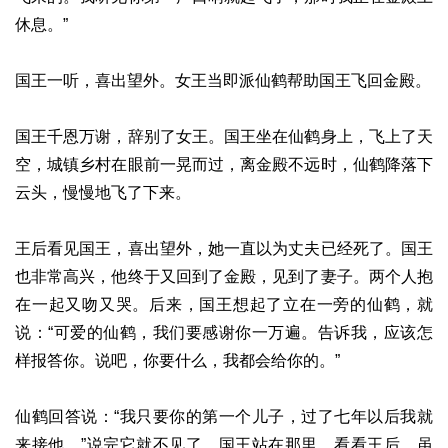
休息。”
国王一听，喜出望外。女王当即派仙鹤帮助国王飞回金殿。
国王千恩万谢，辞别了女王。国王坐在仙鹤身上，飞上了天
空，城镇乡村在眼前一晃而过，离金殿不远时，仙鹤降落下
云头，慢慢地飞了下来。
王后看见国王，喜出望外，她一直以为丈夫已经死了。国王
也非常高兴，他终于又回到了金殿，见到了妻子。两个人抱
在一起又吻又哭。后来，国王想起了立在一旁的仙鹤，就
说：“可爱的仙鹤，我们要感谢你一万遍。告诉我，应该怎
样报答你。说吧，你要什么，我都会给你的。”
仙鹤回答说：“我只要你的第一个儿子，过了七年以后我就
来接他。”说完它就不见了。国王站在那里，看看王后。虽