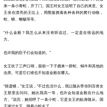
来一条小青蛇，开了门。国王对女王说明了自己的来意。女
王坐在漂亮的王位上，周围簇拥着各种各样的爬行动物，
蛇、蟒、蜥蜴等等。
“什么金殿？我怎么从来没有听说过。一定是在很远的地
方。
也许我的臣子们会知道的。”
女王吹了三声口哨，面前一下子拥来一群蛇、蜗牛和其他的
虫类。可是它们谁也不知道金殿在哪儿。
“很遗憾，”女王说，“不过也没什么，我让随从带你到百兽女
王那里去问问。她比我高一等，也许会知道金殿在什么地
方。”说完，她招呼了一条小蛇，它是女王的贴身随从。国
王谢过女王，随着小蛇走了。