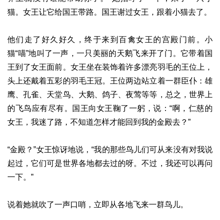
猫。女王让它给国王带路。国王谢过女王，跟着小猫去了。
他们走了好久好久，终于来到百禽女王的宫殿门前。小
猫“喵”地叫了一声，一只美丽的天鹅飞来开了门。它带着国
王到了女王面前。女王坐在装饰着许多漂亮羽毛的王位上，
头上还戴着五彩的羽毛王冠。王位两边站立着一群臣仆：雄
鹰、孔雀、天堂鸟、大鹅、鸽子、夜莺等等，总之，世界上
的飞鸟应有尽有。国王向女王鞠了一躬，说：“啊，仁慈的
女王，我迷了路，不知道怎样才能回到我的金殿去？”
“金殿？”女王惊讶地说，“我的那些鸟儿们可从来没有对我说
起过，它们可是世界各地都去过的呀。不过，我还可以再问
一下。”
说着她就吹了一声口哨，立即从各地飞来一群鸟儿。