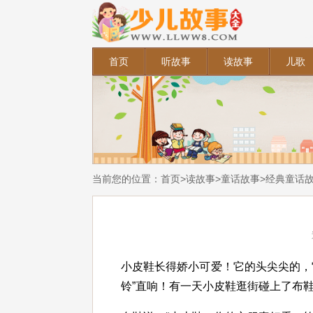
首页
听故事
读故事
儿歌
当前您的位置：
首页
>
读故事
>
童话故事
>
经典童话
小皮鞋长得娇小可爱！它的头尖尖的，
铃”直响！有一天小皮鞋逛街碰上了布