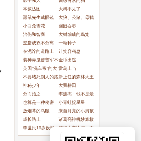
的传说
影子和人
训练有素的狗
本叔达图
大树不见了
鼹鼠先生戴眼镜
大狼、公猪、母鸭
小白兔雪花
和母鹅
囫囵吞枣
治伤和智商
大树编成的鸟笼
鸳鸯成双不分离
一粒种子
在泥泞的道路上，
让笑容稍息
才能印出清晰的脚
装神弄鬼使普军不
金币出逃
印
战而退
英国“洗车帝”的大
雷鸟上当
险
事业
不要堵死别人的路
新上任的森林大王
神秘少年
大舜耕田
分而治之
李连杰：钱不是最
也算是一种秘密
要紧的
小青蛙捉星星
放烟幕的乌贼
来自月亮的小男孩
成长路上
诸葛亮神机妙算救
李世民16岁设疑
后人
传媒大亨比尔：不
兵退敌
要仇恨世界