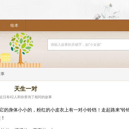
绘本
故事
天生一对
近日有
42
人和你查询了相同的故事
它的身体小小的，粉红的小皮衣上有一对小铃铛！走起路来“铃
鞋！