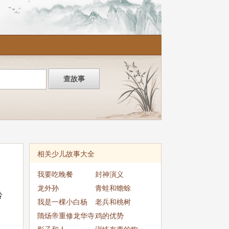
相关少儿故事大全
我要吃晚餐
封神演义
龙外孙
青蛙和蟾蜍
铃
我是一棵小白杨
老兵和桃树
隋炀帝重修龙华寺
鸡的优势