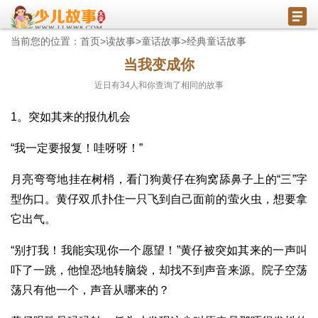
当前您的位置：
首页
>
读故事
>
童话故事
>
经典童话故事
当我变成你
近日有
34
人和你查询了相同的故事
1。突如其来的报仇机会
“我一定要报复！哇呀呀！”
月亮弯弯地挂在树梢，看门狗黄仔在狗窝舔鼻子上的“三”字
型伤口。黄仔双爪扑住一只飞到自己面前的萤火虫，想要拿
它出气。
“别打我！我能实现你一个愿望！”黄仔被突如其来的一声叫
吓了一跳，他惶恐地转脑袋，却找不到声音来源。院子空荡
荡只有他一个，声音从哪来的？