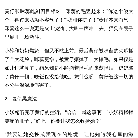
黄仔和咪蕊此刻四目相对，咪蕊的毛竖起来：“你这个傻大
个，再过来我就不客气了！”“我和你拼了！”黄仔本来有气，
咪蕊这么一说更是火上浇油，大叫一声冲上去。猫狗在院子
里展开一场激斗。
小静和奶奶焦急，但又不敢上前。最后黄仔被咪蕊的尖爪抓
了个大花脸，咪蕊更惨，被黄仔撕掉了一大撮毛。如果仅是
如此也就算了，结果却是小静抱着掉毛的咪蕊掉泪，奶奶骂
了黄仔一顿，晚饭也没给他吃。凭什么呀！黄仔被这一切的
不公平深深地伤害了。
2。复仇黑魔法
小妖精听完了黄仔的控诉。“哈哈，就这事啊！”小妖精揉揉
笑痛的肚子，“好吧，你要让我怎么收拾她？”
“我要让她交换成我现在的处境，让她知道我心里的滋