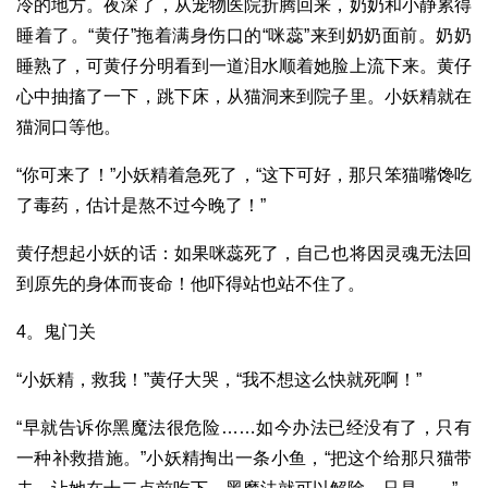
冷的地方。夜深了，从宠物医院折腾回来，奶奶和小静累得
睡着了。“黄仔”拖着满身伤口的“咪蕊”来到奶奶面前。奶奶
睡熟了，可黄仔分明看到一道泪水顺着她脸上流下来。黄仔
心中抽搐了一下，跳下床，从猫洞来到院子里。小妖精就在
猫洞口等他。
“你可来了！”小妖精着急死了，“这下可好，那只笨猫嘴馋吃
了毒药，估计是熬不过今晚了！”
黄仔想起小妖的话：如果咪蕊死了，自己也将因灵魂无法回
到原先的身体而丧命！他吓得站也站不住了。
4。鬼门关
“小妖精，救我！”黄仔大哭，“我不想这么快就死啊！”
“早就告诉你黑魔法很危险……如今办法已经没有了，只有
一种补救措施。”小妖精掏出一条小鱼，“把这个给那只猫带