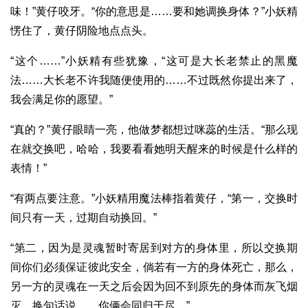
味！”黄仔咬牙。“你的意思是……要和她调换身体？”小妖精
愣住了，黄仔阴险地点点头。
“这个……”小妖精有些犹豫，“这可是大长老禁止的黑魔
法……大长老不许我随便使用的……不过既然你提出来了，
我会满足你的愿望。”
“真的？”黄仔眼睛一亮，他做梦都想过咪蕊的生活。“那么现
在就交换吧，哈哈，我要看看她明天醒来的时候是什么样的
表情！”
“有两点要注意。”小妖精用魔法棒指着黄仔，“第一，交换时
间只有一天，过期自动换回。”
“第二，因为是灵魂暂时寄居到对方的身体里，所以交换期
间你们必须保证彼此安全，倘若有一方的身体死亡，那么，
另一方的灵魂在一天之后会因为回不到原先的身体而灰飞烟
灭，换句话说……你俩会同归于尽。”