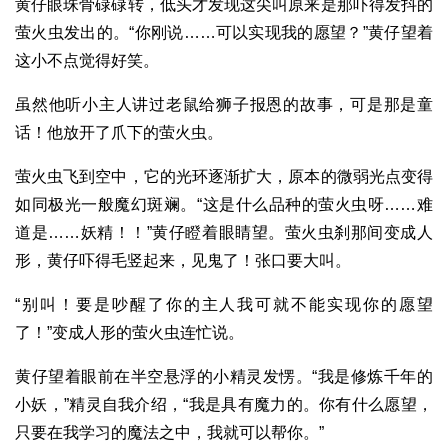
黄仔眼珠骨碌碌转，低头才发现这尖叫原来是那吓得发抖的
萤火虫发出的。“你刚说……可以实现我的愿望？”黄仔望着
这小不点觉得好笑。
虽然他听小主人讲过老鼠给狮子报恩的故事，可是那是童
话！他放开了爪下的萤火虫。
萤火虫飞到空中，它的光环逐渐扩大，原本的微弱光点变得
如同极光一般魔幻斑斓。“这是什么品种的萤火虫呀……难
道是……妖精！！”黄仔瞪着眼睛望。萤火虫刹那间变成人
形，黄仔吓得毛竖起来，见鬼了！张口要大叫。
“别叫！要是吵醒了你的主人我可就不能实现你的愿望
了！”变成人形的萤火虫连忙说。
黄仔望着眼前在半空悬浮的小精灵发愣。“我是修炼千年的
小妖，”精灵自我介绍，“我是具有魔力的。你有什么愿望，
只要在我学习的魔法之中，我就可以帮你。”