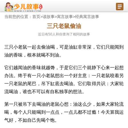
当前您的位置：
首页
>
读故事
>
寓言故事
>
经典寓言故事
三只老鼠偷油
近日有
50
人和你查询了相同的故事
三只小老鼠一起去偷油喝，可是油缸非常深，它们只能闻到
油的香味，根本就喝不到油。
它们越闻油的香味就越馋，于是它们三个就静下心来一起想
办法。终于有一只小老鼠想出一个好主意：一只老鼠咬着另
一只老鼠的尾巴，吊下缸底去喝油。它们取得共识：大家轮
流喝油，谁也不可以有自私独享的想法。
第一只被吊下去喝油的老鼠心想：油这么少，如果大家轮流
喝，每个人只能喝到一点点，一点儿都不过瘾！今天算我运
气好，不如自己先喝个饱。