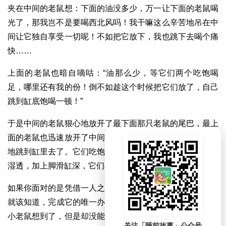
夹在中间的老鼠想：下面的油没多少，万一让下面的老鼠喝
光了，那我岂不是要喝西北风吗！我干嘛这么辛苦地吊在中
间让它独自享受一切呢！不如把它放下，我也跳下去喝个痛
快……
上面的老鼠也暗自嘀咕：“油那么少，等它们两个吃饱喝
足，哪里还有我的份！倒不如趁这个时候把它们放了，自己
跳到缸底饱喝一顿！”
于是中间的老鼠狠心地放开了最下面那只老鼠的尾巴，最上
面的老鼠也迅速放开了中间那只老鼠的尾巴。它们争先恐后
地跳到缸里去了。它们吃饱喝足后，突然发现自己已经浑身
湿透，加上脚滑缸深，它们再也逃不出这个油缸了。
如果你面对的是凭借一人之力根本无法完成的任务，那么你
就该知道，完成它的唯一办法就是——合作。这一点，三只
小老鼠想到了，但是却没能坚持到最后。当通过协作完成了
关注「睡前故事」公众号